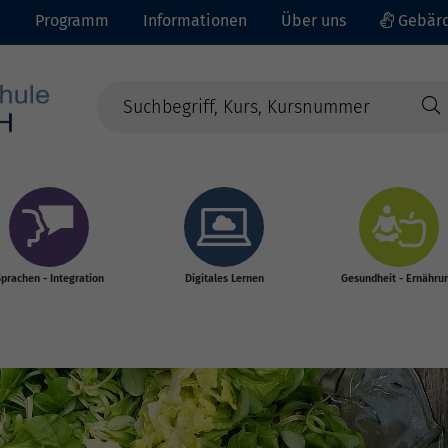
e
Programm
Informationen
Über uns
Gebärd
prachen - Integration
Digitales Lernen
Gesundheit - Ernähru