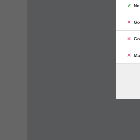
No
Go
Go
Ma