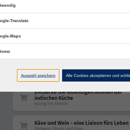
Vietnamese Summer Rolls
twendig
An easy-made and healthy dish
ogle-Translate
ogle-Maps
Sherry
ein vergessener Klassiker aus Spanien
tomo
Käse und Wein – eine Liaison fürs Leben
Spanien
Auswahl speichern
Alle Cookies akzeptieren und schl
Entdecke die lebendigen Aromen der
indischen Küche
würzig mit Fleisch
Käse und Wein – eine Liaison fürs Leben
Portwein, Sherry und Käse