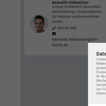
Benedikt Hofmeister
Leitung Fachbereich Gesundheit
und Ernährung / Ansprechpartner
für Inklusion und barrierefreies
Lernen
0911 974 1705
benedikt.hofmeister@vhs-
fuerth.de
Dat
Cookie
Webbr
gespei
Cookie
Ihr Br
Mechan
Surfak
von Co
Daten