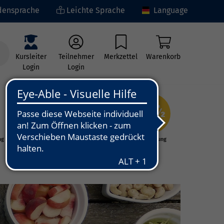
ensprache
Leichte Sprache
Language
Kursleiter
Teilnehmer
Merkzettel
Warenkorb
Login
Login
ng
Kunst - Kultur -
Grundbildung
Kreativität