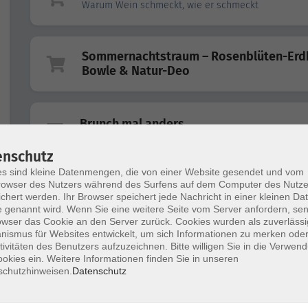
Warum Wein schmeckt, wie er schmeckt
Sommernachtstraum – Rosenblüten-Erd
Bowle & Natur-Deo
Brunch mal anders
köstliche Alternativen ohne Kompromisse
enschutz
s sind kleine Datenmengen, die von einer Website gesendet und vom
owser des Nutzers während des Surfens auf dem Computer des Nutze
Grünes Eiweiß
chert werden. Ihr Browser speichert jede Nachricht in einer kleinen Dat
die gesunde Alternative zu Fleisch
 genannt wird. Wenn Sie eine weitere Seite vom Server anfordern, se
owser das Cookie an den Server zurück. Cookies wurden als zuverlässi
ismus für Websites entwickelt, um sich Informationen zu merken oder
tivitäten des Benutzers aufzuzeichnen. Bitte willigen Sie in die Verwen
A tavola!
okies ein. Weitere Informationen finden Sie in unseren
Italienisch kochen wie bei Mamma
schutzhinweisen.
Datenschutz