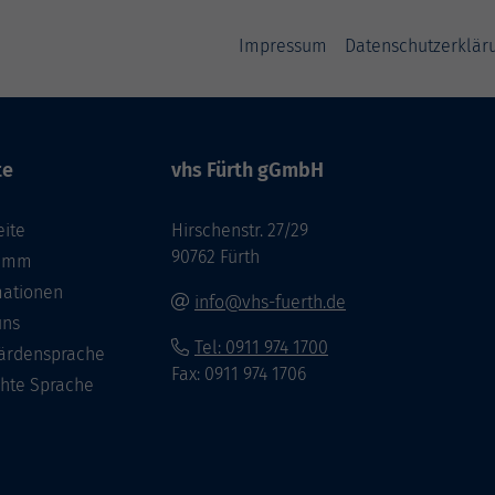
Impressum
Datenschutzerklär
te
vhs Fürth gGmbH
eite
Hirschenstr. 27/29
90762 Fürth
ramm
mationen
info@vhs-fuerth.de
uns
Tel: 0911 974 1700
ärdensprache
Fax: 0911 974 1706
chte Sprache