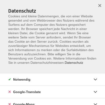
×
Datenschutz
Cookies sind kleine Datenmengen, die von einer Website
gesendet und vom Webbrowser des Nutzers während des
Surfens auf dem Computer des Nutzers gespeichert
Zum Inhalt
werden. Ihr Browser speichert jede Nachricht in einer
kleinen Datei, die Cookie genannt wird. Wenn Sie eine
weitere Seite vom Server anfordern, sendet Ihr Browser
Naturwissenschaft und
das Cookie an den Server zurück. Cookies wurden als
zuverlässiger Mechanismus für Websites entwickelt, um
Technik
sich Informationen zu merken oder die Surfaktivitäten des
Benutzers aufzuzeichnen. Bitte willigen Sie in die
Verwendung von Cookies ein. Weitere Informationen finden
Sie in unseren Datenschutzhinweisen.
Datenschutz
0 Kurse
Notwendig
zurück zu Gesellschaft - junge vhs
Google-Translate
Cordula Doßler
Leitung Fachbereiche Gesellschaft
Google-Maps
und Kultur