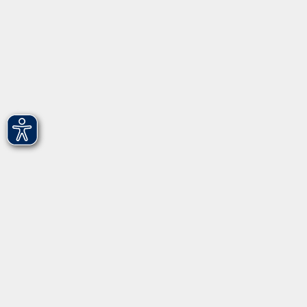
vhs Fürth gGmbH
Hirschenstr. 27/29
90762 Fürth
info@vhs-fuerth.de
Tel: 0911 974 1700
Fax: 0911 974 1706
Öffnungszeiten
Montag
9.00 - 13.00
Dienstag
9.00 - 13.00 & 15.00 - 17.00
Mittwoch
12.00 - 17.00
Donnerstag
9.00 - 13.00 & 15.00 - 17.00
Freitag
9.00 - 12:00