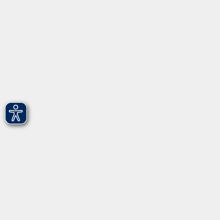
vhs Fürth gGmbH
Hirschenstr. 27/29
90762 Fürth
info@vhs-fuerth.de
Tel: 0911 974 1700
Fax: 0911 974 1706
Öffnungszeiten
Montag
9.00 - 13.00
Dienstag
9.00 - 13.00 & 15.00 - 17.00
Mittwoch
12.00 - 17.00