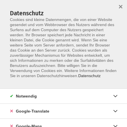
×
Datenschutz
Cookies sind kleine Datenmengen, die von einer Website
gesendet und vom Webbrowser des Nutzers während des
Surfens auf dem Computer des Nutzers gespeichert
Zum Inhalt
werden. Ihr Browser speichert jede Nachricht in einer
kleinen Datei, die Cookie genannt wird. Wenn Sie eine
weitere Seite vom Server anfordern, sendet Ihr Browser
das Cookie an den Server zurück. Cookies wurden als
Fitness & Bewegung
zuverlässiger Mechanismus für Websites entwickelt, um
sich Informationen zu merken oder die Surfaktivitäten des
Benutzers aufzuzeichnen. Bitte willigen Sie in die
Verwendung von Cookies ein. Weitere Informationen finden
Sie in unseren Datenschutzhinweisen.
Datenschutz
26 Kurse
Notwendig
zurück zu Gesundheit - Ernährung
Google-Translate
Kurse nach Themen
Pilates-Training
6
Google-Maps