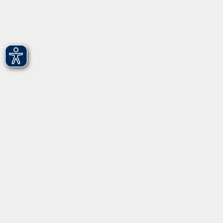
Programm
Gesellschaft - junge vhs
Beruf - Neue Technologien
Sprachen - Integration
Digitales Lernen
Gesundheit - Ernährung
Kunst - Kultur - Kreativität
Grundbildung
Inhalte
Startseite
Programm