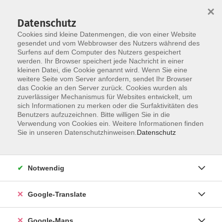
×
Datenschutz
Cookies sind kleine Datenmengen, die von einer Website
gesendet und vom Webbrowser des Nutzers während des
Surfens auf dem Computer des Nutzers gespeichert
Zum Inhalt
werden. Ihr Browser speichert jede Nachricht in einer
kleinen Datei, die Cookie genannt wird. Wenn Sie eine
weitere Seite vom Server anfordern, sendet Ihr Browser
das Cookie an den Server zurück. Cookies wurden als
Atem und Bewegung
zuverlässiger Mechanismus für Websites entwickelt, um
sich Informationen zu merken oder die Surfaktivitäten des
Benutzers aufzuzeichnen. Bitte willigen Sie in die
Verwendung von Cookies ein. Weitere Informationen finden
Sie in unseren Datenschutzhinweisen.
Datenschutz
0 Kurse
Notwendig
zurück zu Funktionelle Gymnastik
Google-Translate
Benedikt Hofmeister
Leitung Fachbereich Gesundheit und
Google-Maps
Ernährung / Ansprechpartner für