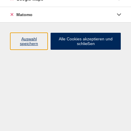
Inklusion und barrierefreies Lernen
0911 974 1705
Matomo
benedikt.hofmeister@vhs-
fuerth.de
Auswahl
Alle Cookies akzeptieren und
speichern
schließen
Ergebnisse filtern
Keine passenden Kurse gefunden.
Impressum
Datenschutzerklärung