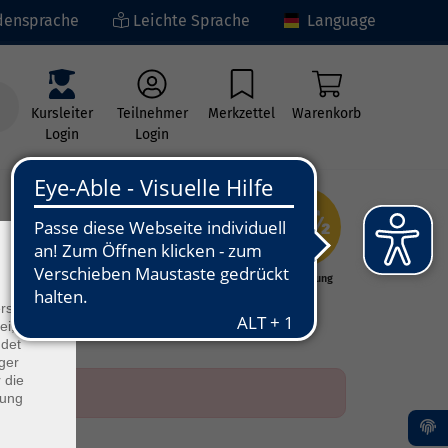
ensprache
Leichte Sprache
Language
Kursleiter
Teilnehmer
Merkzettel
Warenkorb
Login
Login
×
ng
Kunst - Kultur -
Grundbildung
Kreativität
rs
ei, die
ndet
ger
 die
dung