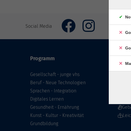
No
Social Media
Go
Go
Programm
Inhal
Ma
Gesellschaft - junge vhs
Starts
Beruf - Neue Technologien
Prog
Sprachen - Integration
Infor
Digitales Lernen
Über 
Gesundheit - Ernährung
Geb
Kunst - Kultur - Kreativität
Lei
Grundbildung