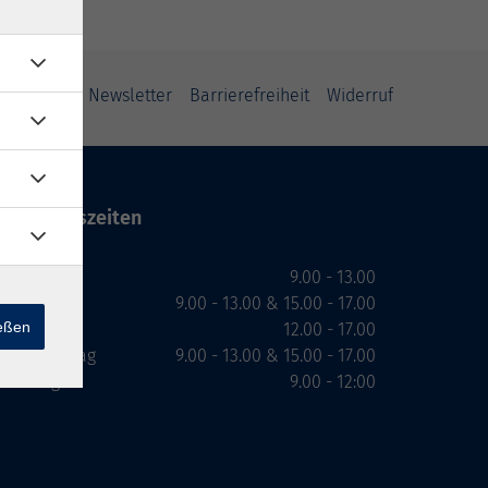
ung
AGB
Newsletter
Barrierefreiheit
Widerruf
Öffnungszeiten
Montag
9.00 - 13.00
Dienstag
9.00 - 13.00 & 15.00 - 17.00
ießen
Mittwoch
12.00 - 17.00
Donnerstag
9.00 - 13.00 & 15.00 - 17.00
Freitag
9.00 - 12:00