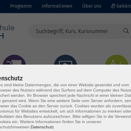
e
Programm
Informationen
Über uns
Gebärd
enschutz
prachen - Integration
Digitales Lernen
Gesundheit - Ernähru
s sind kleine Datenmengen, die von einer Website gesendet und vom
owser des Nutzers während des Surfens auf dem Computer des Nutze
chert werden. Ihr Browser speichert jede Nachricht in einer kleinen Dat
 genannt wird. Wenn Sie eine weitere Seite vom Server anfordern, se
owser das Cookie an den Server zurück. Cookies wurden als zuverlässi
ismus für Websites entwickelt, um sich Informationen zu merken oder
tivitäten des Benutzers aufzuzeichnen. Bitte willigen Sie in die Verwen
okies ein. Weitere Informationen finden Sie in unseren
schutzhinweisen.
Datenschutz