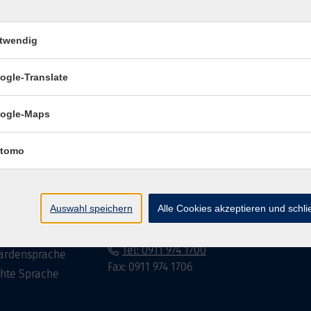
twendig
Impressum
Datenschutzerklär
ogle-Translate
ogle-Maps
te
vhs Fürth gGmbH
tomo
eite
Hirschenstr. 27/29
90762 Fürth
ramm
Auswahl speichern
Alle Cookies akzeptieren und schl
mationen
info@vhs-fuerth.de
uns
Tel: 0911 974 1700
ärdensprache
Fax: 0911 974 1706
chte Sprache