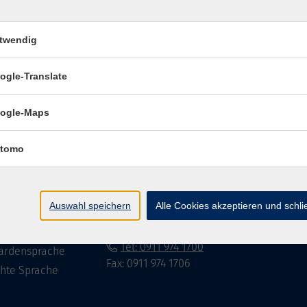
twendig
Impressum
Datenschutzerklär
ogle-Translate
ogle-Maps
te
vhs Fürth gGmbH
tomo
eite
Hirschenstr. 27/29
90762 Fürth
ramm
Auswahl speichern
Alle Cookies akzeptieren und schl
mationen
info@vhs-fuerth.de
uns
Tel: 0911 974 1700
ärdensprache
Fax: 0911 974 1706
chte Sprache