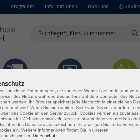
e
Programm
Informationen
Über uns
Gebärd
enschutz
prachen - Integration
Digitales Lernen
Gesundheit - Ernähru
s sind kleine Datenmengen, die von einer Website gesendet und vom
owser des Nutzers während des Surfens auf dem Computer des Nutze
chert werden. Ihr Browser speichert jede Nachricht in einer kleinen Dat
 genannt wird. Wenn Sie eine weitere Seite vom Server anfordern, se
owser das Cookie an den Server zurück. Cookies wurden als zuverlässi
ismus für Websites entwickelt, um sich Informationen zu merken oder
tivitäten des Benutzers aufzuzeichnen. Bitte willigen Sie in die Verwen
okies ein. Weitere Informationen finden Sie in unseren
schutzhinweisen.
Datenschutz