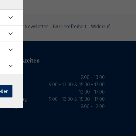
ung
AGB
Newsletter
Barrierefreiheit
Widerruf
Öffnungszeiten
Montag
9.00 - 13.00
Dienstag
9.00 - 13.00 & 15.00 - 17.00
ießen
Mittwoch
12.00 - 17.00
Donnerstag
9.00 - 13.00 & 15.00 - 17.00
Freitag
9.00 - 12:00