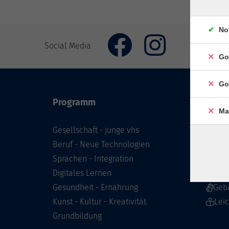
No
Social Media
Go
Go
Programm
Inhal
Ma
Gesellschaft - junge vhs
Starts
Beruf - Neue Technologien
Prog
Sprachen - Integration
Infor
Digitales Lernen
Über 
Gesundheit - Ernährung
Geb
Kunst - Kultur - Kreativität
Lei
Grundbildung