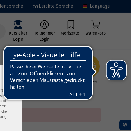
ensprache
Leichte Sprache
Language
Kursleiter
Teilnehmer
Merkzettel
Warenkorb
Login
Login
×
ng
Kunst - Kultur -
Grundbildung
Kreativität
rs
ei, die
ndet
ger
 die
dung