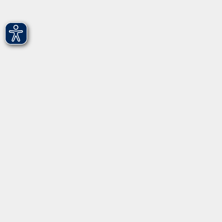
Mi. 25.02.2026 11:00
Fürth
Ha-Tha-Yoga
Mi. 25.02.2026 11:00
Fürth
Gemeinsam singen
Mi. 25.02.2026 16:00
Fürth