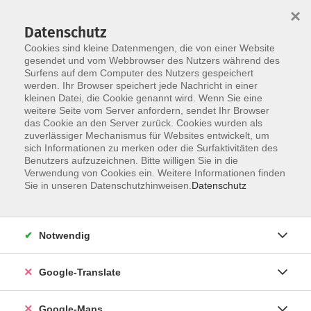
×
Datenschutz
Cookies sind kleine Datenmengen, die von einer Website
gesendet und vom Webbrowser des Nutzers während des
Surfens auf dem Computer des Nutzers gespeichert
Zum Inhalt
werden. Ihr Browser speichert jede Nachricht in einer
kleinen Datei, die Cookie genannt wird. Wenn Sie eine
weitere Seite vom Server anfordern, sendet Ihr Browser
das Cookie an den Server zurück. Cookies wurden als
zuverlässiger Mechanismus für Websites entwickelt, um
sich Informationen zu merken oder die Surfaktivitäten des
Benutzers aufzuzeichnen. Bitte willigen Sie in die
Ergebnisse filtern
Verwendung von Cookies ein. Weitere Informationen finden
Sie in unseren Datenschutzhinweisen.
Datenschutz
Rückhalt – Wirbelsäulengymnastik
Notwendig
Mo. 23.02.2026 08:30
Fürth
Google-Translate
Google-Maps