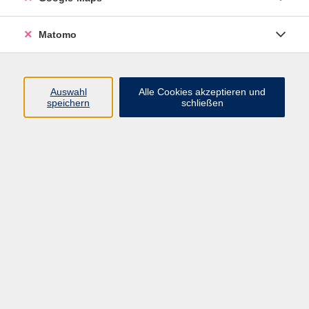
Rückhalt – Wirbelsäulengymnastik
Matomo
Mo. 23.02.2026 09:45
Fürth
Auswahl
Alle Cookies akzeptieren und
speichern
schließen
Yoga auf dem Stuhl
Mo. 23.02.2026 10:00
Fürth
Gymnastik für den ganzen Körper ab 50
Mo. 23.02.2026 11:00
Fürth