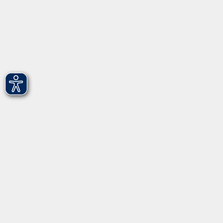
Barrierefreiheit
Widerruf
Programm
Gesellschaft - junge vhs
Beruf - Neue Technologien
Sprachen - Integration
Digitales Lernen
Gesundheit - Ernährung
Kunst - Kultur - Kreativität
Grundbildung
Inhalte