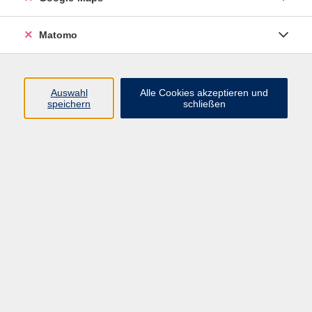
12.00 Uhr
geöffnet.
Vom
10. - 14. August
ist das Haus der
Matomo
Volkshochschule
geschlossen
!
Auswahl
Alle Cookies akzeptieren und
Aktuelles
speichern
schließen