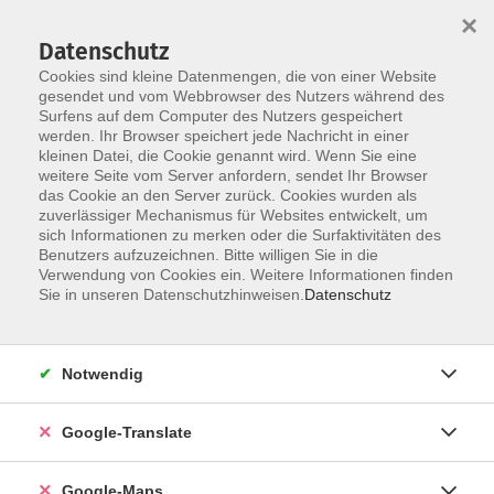
×
Datenschutz
Cookies sind kleine Datenmengen, die von einer Website
gesendet und vom Webbrowser des Nutzers während des
Surfens auf dem Computer des Nutzers gespeichert
Zum Inhalt
werden. Ihr Browser speichert jede Nachricht in einer
kleinen Datei, die Cookie genannt wird. Wenn Sie eine
Herzlich willkommen bei Ihrer vhs
weitere Seite vom Server anfordern, sendet Ihr Browser
Fürth!
das Cookie an den Server zurück. Cookies wurden als
zuverlässiger Mechanismus für Websites entwickelt, um
Ihr kommunaler Weiterbildungsträger der
sich Informationen zu merken oder die Surfaktivitäten des
Stadt Fürth
Benutzers aufzuzeichnen. Bitte willigen Sie in die
Verwendung von Cookies ein. Weitere Informationen finden
Sie in unseren Datenschutzhinweisen.
Datenschutz
Ferienöffnungszeiten
Notwendig
Google-Translate
Das Haus der Volkshochschule ist während der
Sommerferien
vom
03. - 07. August
und vom
17.
August - 14. September
Mo-Fr von jeweils
9.00 bis
Google-Maps