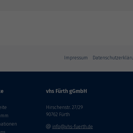
Impressum
Datenschutzerklär
te
vhs Fürth gGmbH
eite
Hirschenstr. 27/29
90762 Fürth
ramm
mationen
info@vhs-fuerth.de
uns