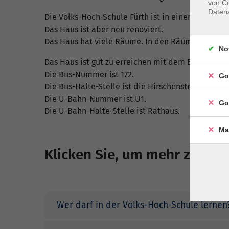
von Co
Daten
Die Volks-Hoch-Schule Fürth ist in einem alten Ha
Das Haus ist aber neu renoviert.
Das Haus hat viele Räume. In den Räumen kann m
No
Das Haus ist gut zu erreichen mit dem Bus und de
Die Bus-Nummer ist 172.
Go
Die Bus-Halte-Stelle ist die Hirschenstraße.
Die U-Bahn-Nummer ist U1.
Go
Die U-Bahn-Halte-Stelle ist Rathaus.
Ma
Klicken Sie, um mehr zu les
Wer darf in der Volks-Hoch-Schule lernen