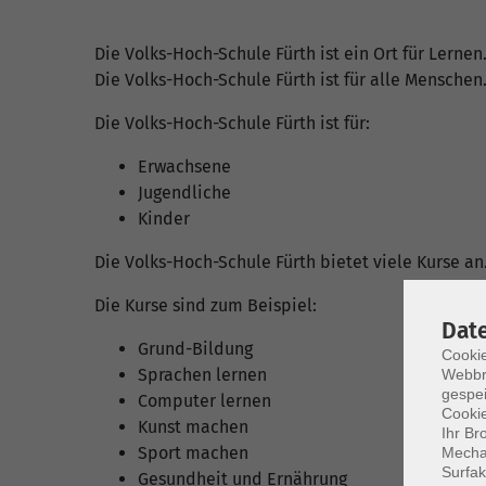
Die Volks-Hoch-Schule Fürth ist ein Ort für Lernen
Die Volks-Hoch-Schule Fürth ist für alle Menschen
Die Volks-Hoch-Schule Fürth ist für:
Erwachsene
Jugendliche
Kinder
Die Volks-Hoch-Schule Fürth bietet viele Kurse an
Die Kurse sind zum Beispiel:
Dat
Grund-Bildung
Cookie
Sprachen lernen
Webbr
gespei
Computer lernen
Cookie
Kunst machen
Ihr Br
Sport machen
Mechan
Surfak
Gesundheit und Ernährung