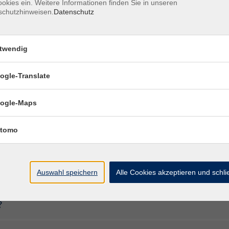
okies ein. Weitere Informationen finden Sie in unseren
schutzhinweisen.
Datenschutz
us.
an verschiedene Sachen lernen.
twendig
r U-Bahn.
ogle-Translate
ogle-Maps
tomo
en
Auswahl speichern
Alle Cookies akzeptieren und schl
?