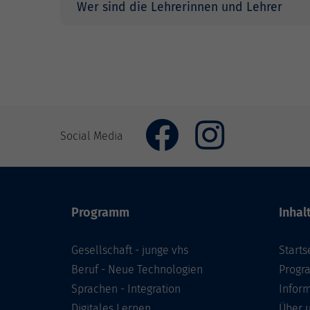
Wer sind die Lehrerinnen und Lehrer
Social Media
Programm
Inhal
Gesellschaft - junge vhs
Starts
Beruf - Neue Technologien
Prog
Sprachen - Integration
Infor
Digitales Lernen
Über 