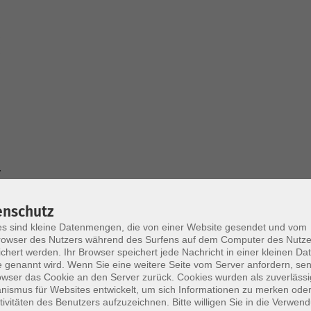
.
.
.
enschutz
s sind kleine Datenmengen, die von einer Website gesendet und vom
owser des Nutzers während des Surfens auf dem Computer des Nutze
chert werden. Ihr Browser speichert jede Nachricht in einer kleinen Dat
 genannt wird. Wenn Sie eine weitere Seite vom Server anfordern, se
owser das Cookie an den Server zurück. Cookies wurden als zuverlässi
ismus für Websites entwickelt, um sich Informationen zu merken oder
tivitäten des Benutzers aufzuzeichnen. Bitte willigen Sie in die Verwen