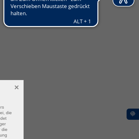
×
rs
ei, die
ndet
ger
 die
dung