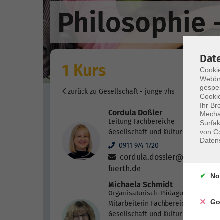
Philosophie 
Dat
1 Kurs
Cookie
Webbr
gespei
zurück zu Gesellschaft - junge vhs
Cookie
Ihr Br
Cordula Doßler
Mechan
Leitung Fachbereiche
Surfak
von Co
Gesellschaft und Kultur
Daten
0911 974 1720
cordula.dossler@vhs-
fuerth.de
No
Michaela Schmidt
Organisatorisch-Pädagogische
Go
Mitarbeiterin Fachbereiche
Gesellschaft und Kultur