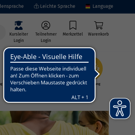
ensprache
Leichte Sprache
Language
Kursleiter
Teilnehmer
Merkzettel
Warenkorb
Login
Login
ng
Kunst - Kultur -
Grundbildung
Kreativität