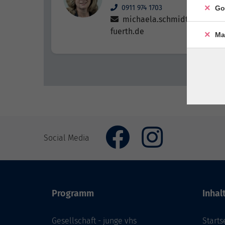
0911 974 1703
Go
michaela.schmidt@vhs-
fuerth.de
Ma
Social Media
Programm
Inhal
Gesellschaft - junge vhs
Starts