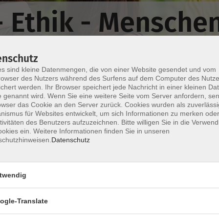
- Ethik - Mensche
enschutz
s sind kleine Datenmengen, die von einer Website gesendet und vom
owser des Nutzers während des Surfens auf dem Computer des Nutze
chert werden. Ihr Browser speichert jede Nachricht in einer kleinen Dat
 genannt wird. Wenn Sie eine weitere Seite vom Server anfordern, se
Wochentage
Tageszeit
owser das Cookie an den Server zurück. Cookies wurden als zuverlässi
ismus für Websites entwickelt, um sich Informationen zu merken oder
tivitäten des Benutzers aufzuzeichnen. Bitte willigen Sie in die Verwen
okies ein. Weitere Informationen finden Sie in unseren
nur buchbare
nur beginnende
schutzhinweisen.
Datenschutz
Philosophie, literarisch verpackt
twendig
ogle-Translate