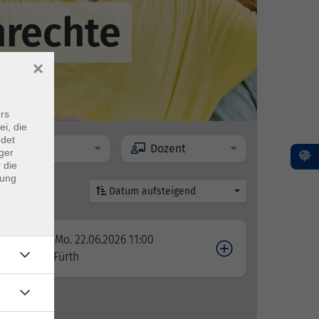
nrechte
×
rs
ei, die
ndet
Ort
Dozent
ger
 die
dung
Datum aufsteigend
Mo. 22.06.2026 11:00
Fürth