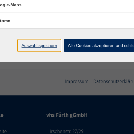
ogle-Maps
tomo
Auswahl speichern
Alle Cookies akzeptieren und schl
Impressum
Datenschutzerklär
te
vhs Fürth gGmbH
eite
Hirschenstr. 27/29