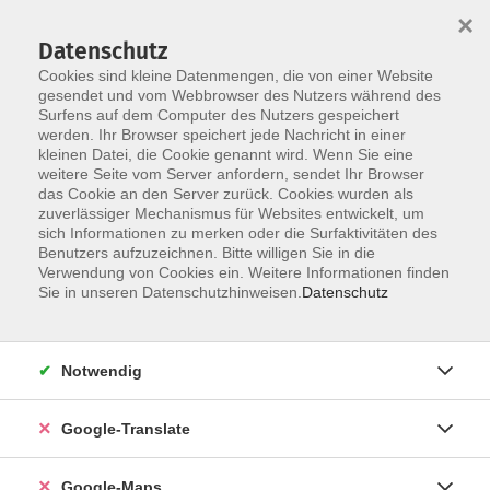
×
Datenschutz
Cookies sind kleine Datenmengen, die von einer Website
gesendet und vom Webbrowser des Nutzers während des
Surfens auf dem Computer des Nutzers gespeichert
Zum Inhalt
werden. Ihr Browser speichert jede Nachricht in einer
kleinen Datei, die Cookie genannt wird. Wenn Sie eine
weitere Seite vom Server anfordern, sendet Ihr Browser
das Cookie an den Server zurück. Cookies wurden als
Tag der offenen Tür
zuverlässiger Mechanismus für Websites entwickelt, um
sich Informationen zu merken oder die Surfaktivitäten des
Benutzers aufzuzeichnen. Bitte willigen Sie in die
Verwendung von Cookies ein. Weitere Informationen finden
Sie in unseren Datenschutzhinweisen.
Datenschutz
6 Kurse
Notwendig
zurück zu Beruf - Neue Technologien
Google-Translate
Tobias Götz
Leitung Fachbereich Beruf und Neue
Google-Maps
Technologien