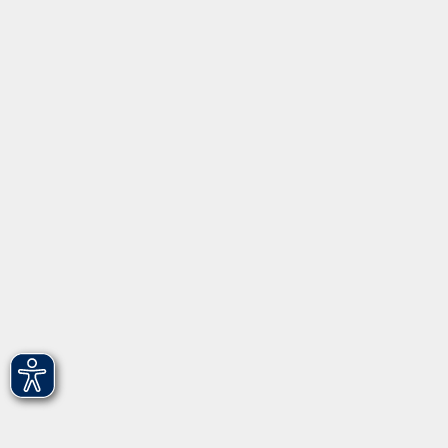
Inhalte
Startseite
Programm
Informationen
Über uns
Gebärdensprache
Leichte Sprache
vhs Fürth gGmbH
Hirschenstr. 27/29
90762 Fürth
info@vhs-fuerth.de