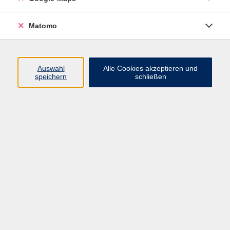
0911 974 1704
tobias.goetz@vhs-fuerth.de
Matomo
Ergebnisse filtern
Auswahl
Alle Cookies akzeptieren und
speichern
schließen
Offene Techniksprechstunde
Sa. 12.09.2026 11:00
Fürth
Vorsicht Falle!
Sa. 12.09.2026 11:00
Fürth