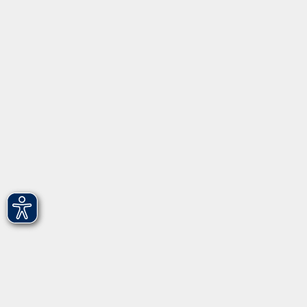
Über uns
Gebärdensprache
Leichte Sprache
vhs Fürth gGmbH
Hirschenstr. 27/29
90762 Fürth
info@vhs-fuerth.de
Tel: 0911 974 1700
Fax: 0911 974 1706
Öffnungszeiten