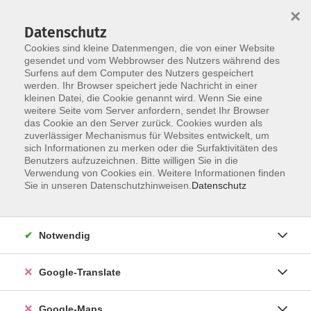
×
Datenschutz
Cookies sind kleine Datenmengen, die von einer Website
gesendet und vom Webbrowser des Nutzers während des
Surfens auf dem Computer des Nutzers gespeichert
Zum Inhalt
werden. Ihr Browser speichert jede Nachricht in einer
kleinen Datei, die Cookie genannt wird. Wenn Sie eine
weitere Seite vom Server anfordern, sendet Ihr Browser
das Cookie an den Server zurück. Cookies wurden als
Wohnen/Immobilien
zuverlässiger Mechanismus für Websites entwickelt, um
sich Informationen zu merken oder die Surfaktivitäten des
Benutzers aufzuzeichnen. Bitte willigen Sie in die
Verwendung von Cookies ein. Weitere Informationen finden
Sie in unseren Datenschutzhinweisen.
Datenschutz
1 Kurs
Notwendig
zurück zu Vorsorge - Recht - Verbraucherfragen -
Finanzen - Wohnen
Google-Translate
Cordula Doßler
Leitung Fachbereiche Gesellschaft
Google-Maps