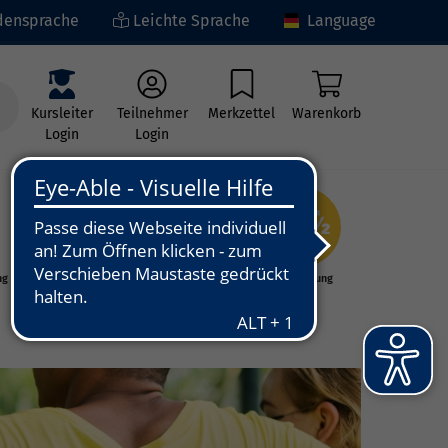
ensprache
Leichte Sprache
Language
Kursleiter
Teilnehmer
Merkzettel
Warenkorb
Login
Login
ng
Kunst - Kultur -
Grundbildung
Kreativität