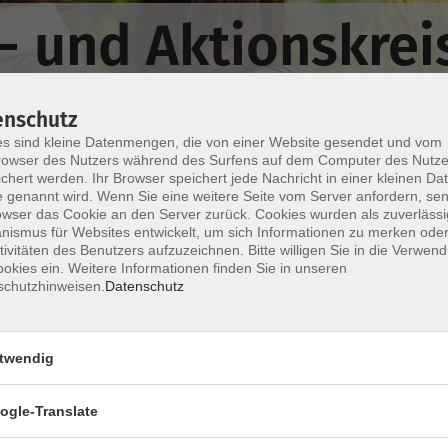
- und Aktionskrei
enschutz
s sind kleine Datenmengen, die von einer Website gesendet und vom
owser des Nutzers während des Surfens auf dem Computer des Nutze
chert werden. Ihr Browser speichert jede Nachricht in einer kleinen Dat
 genannt wird. Wenn Sie eine weitere Seite vom Server anfordern, se
Wochentage
Tageszeit
owser das Cookie an den Server zurück. Cookies wurden als zuverlässi
ismus für Websites entwickelt, um sich Informationen zu merken oder
tivitäten des Benutzers aufzuzeichnen. Bitte willigen Sie in die Verwen
okies ein. Weitere Informationen finden Sie in unseren
nur buchbare
nur beginnende
schutzhinweisen.
Datenschutz
Wissen und mehr - für Frauen
twendig
Gemeinsam neugierig bleiben
ogle-Translate
Wissen und mehr - für Frauen