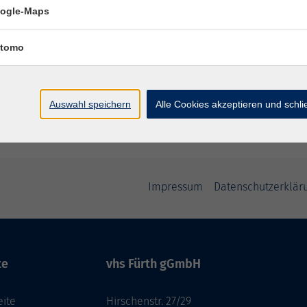
Gemeinsam neugierig bleiben
ogle-Maps
tomo
Auswahl speichern
Alle Cookies akzeptieren und schl
Impressum
Datenschutzerklär
te
vhs Fürth gGmbH
eite
Hirschenstr. 27/29