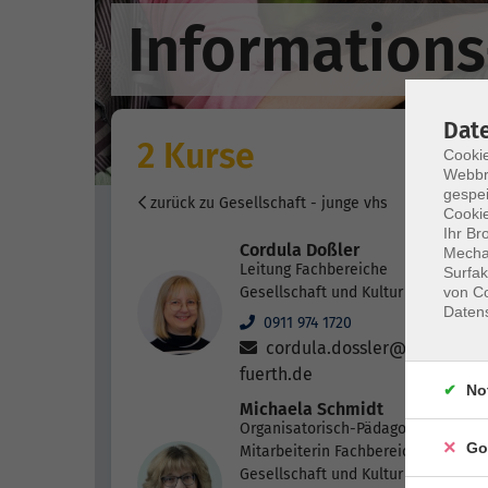
Informations
Dat
2 Kurse
Cookie
Webbr
gespei
zurück zu Gesellschaft - junge vhs
Cookie
Ihr Br
Cordula Doßler
Mechan
Leitung Fachbereiche
Surfak
von Co
Gesellschaft und Kultur
Daten
0911 974 1720
cordula.dossler@vhs-
fuerth.de
No
Michaela Schmidt
Organisatorisch-Pädagogische
Go
Mitarbeiterin Fachbereiche
Gesellschaft und Kultur