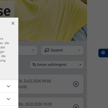
se
×
rs
ei, die
ndet
Ort
Dozent
ger
 die
dung
Datum aufsteigend
Di. 24.02.2026 09:00
Fürth
Do. 26.02.2026 10:30