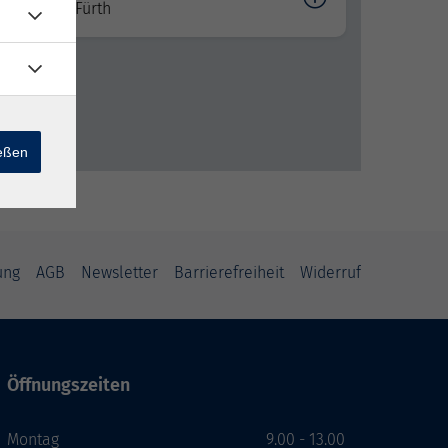
Fürth
ießen
ung
AGB
Newsletter
Barrierefreiheit
Widerruf
Öffnungszeiten
Montag
9.00 - 13.00