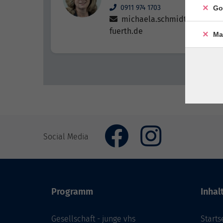
0911 974 1703
Go
michaela.schmidt@vhs-
fuerth.de
Ma
Social Media
Programm
Inhal
Gesellschaft - junge vhs
Starts