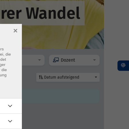
rer Wandel
×
rs
ei, die
ndet
Ort
Dozent
ger
 die
dung
Datum aufsteigend