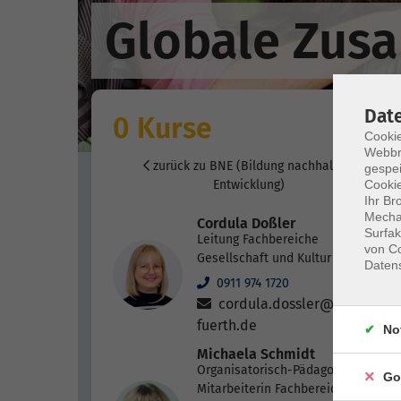
Globale Zus
Dat
0 Kurse
Cookie
Webbr
zurück zu BNE (Bildung nachhaltige
gespei
Cookie
Entwicklung)
Ihr Br
Mechan
Cordula Doßler
Surfak
Leitung Fachbereiche
von Co
Gesellschaft und Kultur
Daten
0911 974 1720
cordula.dossler@vhs-
fuerth.de
No
Michaela Schmidt
Organisatorisch-Pädagogische
Go
Mitarbeiterin Fachbereiche