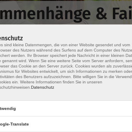
ammenhänge & Fai
enschutz
s sind kleine Datenmengen, die von einer Website gesendet und vom
owser des Nutzers während des Surfens auf dem Computer des Nutze
chert werden. Ihr Browser speichert jede Nachricht in einer kleinen Dat
 genannt wird. Wenn Sie eine weitere Seite vom Server anfordern, se
Wochentage
Tageszeit
owser das Cookie an den Server zurück. Cookies wurden als zuverlässi
ismus für Websites entwickelt, um sich Informationen zu merken oder
tivitäten des Benutzers aufzuzeichnen. Bitte willigen Sie in die Verwen
nur buchbare
nur beginnende
okies ein. Weitere Informationen finden Sie in unseren
schutzhinweisen.
Datenschutz
Keine passenden Kurse gefunden.
twendig
ogle-Translate