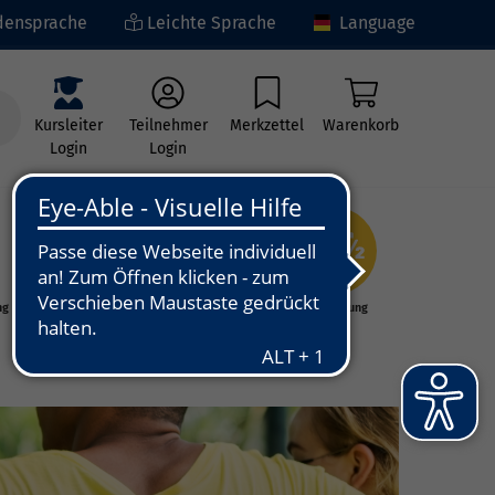
ensprache
Leichte Sprache
Language
Kursleiter
Teilnehmer
Merkzettel
Warenkorb
Login
Login
ng
Kunst - Kultur -
Grundbildung
Kreativität