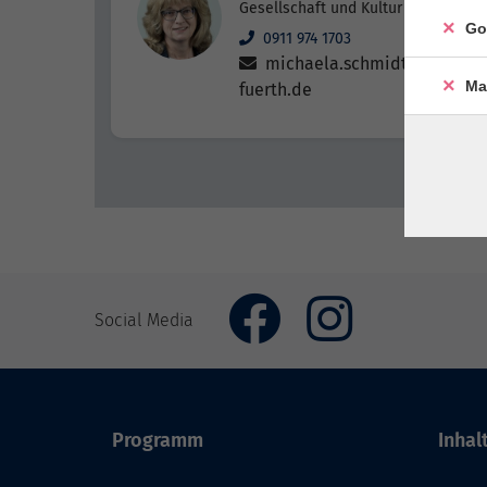
Gesellschaft und Kultur
Go
0911 974 1703
michaela.schmidt@vhs-
Ma
fuerth.de
Social Media
Programm
Inhal