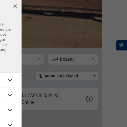
×
rs
ei, die
ndet
ger
 die
dung
Ort
Dozent
Datum aufsteigend
Di. 27.10.2026 19:00
Online