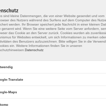
eme / PC-Technik
enschutz
s sind kleine Datenmengen, die von einer Website gesendet und vom
owser des Nutzers während des Surfens auf dem Computer des Nutze
chert werden. Ihr Browser speichert jede Nachricht in einer kleinen Dat
 genannt wird. Wenn Sie eine weitere Seite vom Server anfordern, se
owser das Cookie an den Server zurück. Cookies wurden als zuverlässi
ismus für Websites entwickelt, um sich Informationen zu merken oder
tivitäten des Benutzers aufzuzeichnen. Bitte willigen Sie in die Verwen
okies ein. Weitere Informationen finden Sie in unseren
Wochentage
Tageszeit
schutzhinweisen.
Datenschutz
nur buchbare
nur beginnende
twendig
ogle-Translate
Linux statt Windows?
So nutzen Sie Ihren Rechner weiterhin sicher!
ogle-Maps
tomo