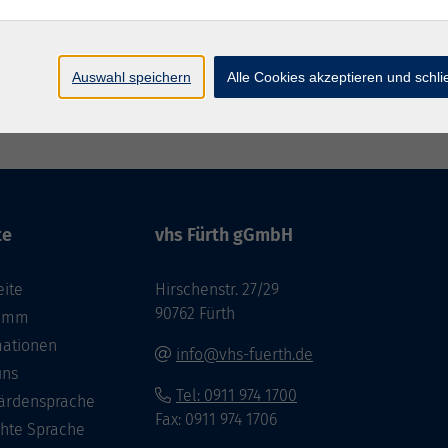
Auswahl speichern
Alle Cookies akzeptieren und schl
Impressum
Datenschutzerklär
te
vhs Fürth gGmbH
eite
Hirschenstr. 27/29
90762 Fürth
ramm
mationen
info@vhs-fuerth.de
uns
Tel: 0911 974 1700
ärdensprache
Fax: 0911 974 1706
chte Sprache