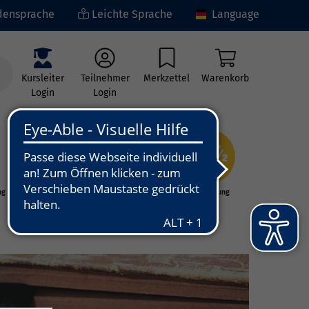
ensprache
Leichte Sprache
Language
Kursleiter
Teilnehmer
Merkzettel
Warenkorb
Login
Login
ng
Kunst - Kultur -
Grundbildung
Kreativität