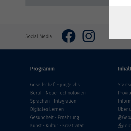
Social Media
Programm
Inhal
Gesellschaft - junge vhs
Starts
Beruf - Neue Technologien
Prog
Sprachen - Integration
Infor
Digitales Lernen
Über 
Gesundheit - Ernährung
Geb
Kunst - Kultur - Kreativität
Lei