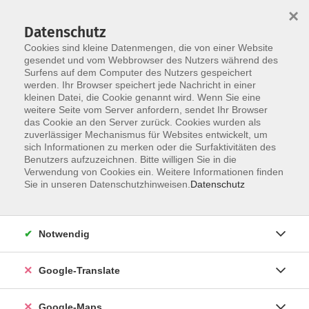
×
Datenschutz
Cookies sind kleine Datenmengen, die von einer Website
gesendet und vom Webbrowser des Nutzers während des
Surfens auf dem Computer des Nutzers gespeichert
Zum Inhalt
werden. Ihr Browser speichert jede Nachricht in einer
kleinen Datei, die Cookie genannt wird. Wenn Sie eine
weitere Seite vom Server anfordern, sendet Ihr Browser
Deutsch als Zweitsprache
das Cookie an den Server zurück. Cookies wurden als
zuverlässiger Mechanismus für Websites entwickelt, um
(DaZ)
sich Informationen zu merken oder die Surfaktivitäten des
Benutzers aufzuzeichnen. Bitte willigen Sie in die
Verwendung von Cookies ein. Weitere Informationen finden
Sie in unseren Datenschutzhinweisen.
Datenschutz
15 Kurse
Notwendig
zurück zu Sprachen - Integration
Google-Translate
Kurse nach Themen
Deutsch als Zweitsprache - A1*
4
Google-Maps