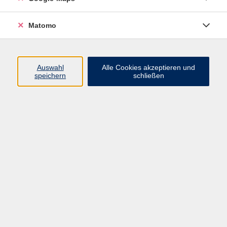
Deutsch als Zweitsprache - A2*
2
Deutsch als Zweitsprache - B1*
3
Matomo
Deutsch als Zweitsprache - B1+/B2*
2
Deutsch als Zweitsprache - C1*
1
Auswahl
Alle Cookies akzeptieren und
Berufsorientierte Deutschkurse - B2*
3
speichern
schließen
Andreina Casu
Leitung Fachbereich Fremdsprachen
und Integration
0911 974 1702
andreina.casu@vhs-
fuerth.de
Manuella Keil
Organisatorisch-Pädagogische
Mitarbeiterin Fachbereich Integration
0911 974 1707
manuella.keil@vhs-fuerth.de