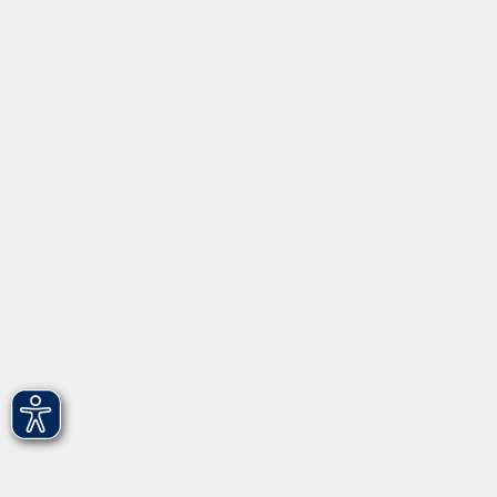
Inhalte
Startseite
Programm
Informationen
Über uns
Gebärdensprache
Leichte Sprache
vhs Fürth gGmbH
Hirschenstr. 27/29
90762 Fürth
info@vhs-fuerth.de