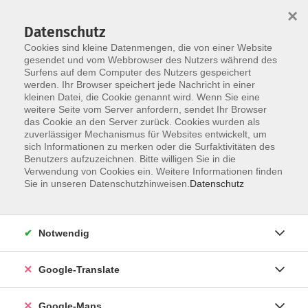
×
Datenschutz
Cookies sind kleine Datenmengen, die von einer Website
gesendet und vom Webbrowser des Nutzers während des
Surfens auf dem Computer des Nutzers gespeichert
Zum Inhalt
werden. Ihr Browser speichert jede Nachricht in einer
kleinen Datei, die Cookie genannt wird. Wenn Sie eine
weitere Seite vom Server anfordern, sendet Ihr Browser
das Cookie an den Server zurück. Cookies wurden als
Laufkurse
zuverlässiger Mechanismus für Websites entwickelt, um
sich Informationen zu merken oder die Surfaktivitäten des
Benutzers aufzuzeichnen. Bitte willigen Sie in die
Verwendung von Cookies ein. Weitere Informationen finden
Sie in unseren Datenschutzhinweisen.
Datenschutz
5 Kurse
Notwendig
zurück zu Fitness & Bewegung
Google-Translate
Benedikt Hofmeister
Leitung Fachbereich Gesundheit und
Google-Maps
Ernährung / Ansprechpartner für