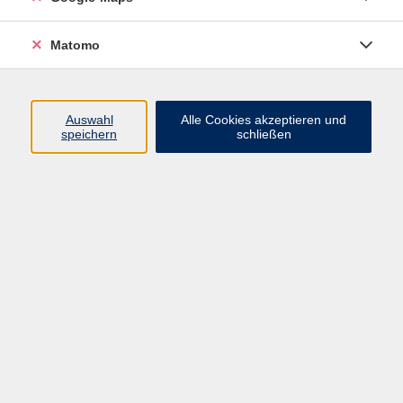
Inklusion und barrierefreies Lernen
0911 974 1705
Matomo
benedikt.hofmeister@vhs-
fuerth.de
Auswahl
Alle Cookies akzeptieren und
speichern
schließen
Ergebnisse filtern
Laufend fit durch den Sommer
Mi. 15.04.2026 18:30
Leichtathletik-Bahn, Hans-Reif-Sportzentrum
Oberasbach
10 Kilometer in 10 Wochen