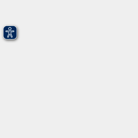
Startseite
Programm
Informationen
Über uns
Gebärdensprache
Leichte Sprache
vhs Fürth gGmbH
Hirschenstr. 27/29
90762 Fürth
info@vhs-fuerth.de
Tel: 0911 974 1700
Fax: 0911 974 1706