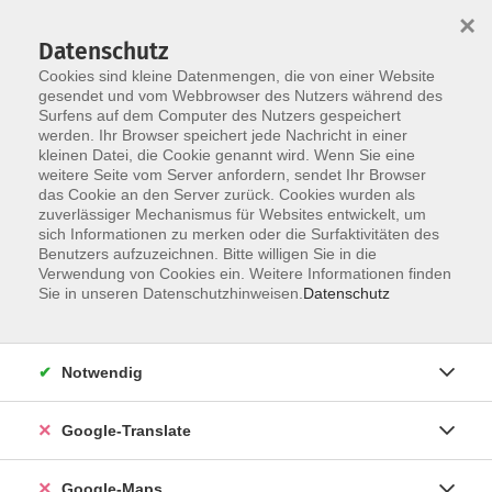
×
Datenschutz
Cookies sind kleine Datenmengen, die von einer Website
gesendet und vom Webbrowser des Nutzers während des
Surfens auf dem Computer des Nutzers gespeichert
Zum Inhalt
Sie sind hier:
werden. Ihr Browser speichert jede Nachricht in einer
Miteinander Reden
kleinen Datei, die Cookie genannt wird. Wenn Sie eine
weitere Seite vom Server anfordern, sendet Ihr Browser
das Cookie an den Server zurück. Cookies wurden als
Miteinander Reden
zuverlässiger Mechanismus für Websites entwickelt, um
sich Informationen zu merken oder die Surfaktivitäten des
Demokratie, Dialog & Nachhaltige Entwicklung
Benutzers aufzuzeichnen. Bitte willigen Sie in die
Verwendung von Cookies ein. Weitere Informationen finden
Sie in unseren Datenschutzhinweisen.
Datenschutz
Was hält unsere Demokratie lebendig? Wie sieht eine
gerechte Zukunft aus – lokal und global? Unsere
Veranstaltungen zur politischen Bildung und
Notwendig
Nachhaltigkeit greifen aktuelle Fragen auf, laden zum
Mitdenken ein und geben Impulse für aktives Handeln.
Google-Translate
Volkshochschulen sind Orte der Demokratie. Sie greifen
relevante politische Themen auf, informieren sachlich
Google-Maps