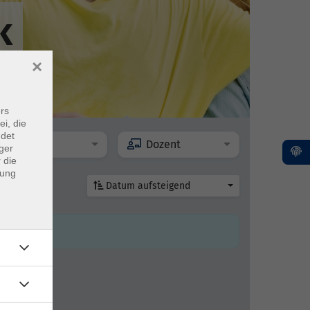
k
×
rs
ei, die
ndet
Ort
Dozent
ger
 die
dung
Datum aufsteigend