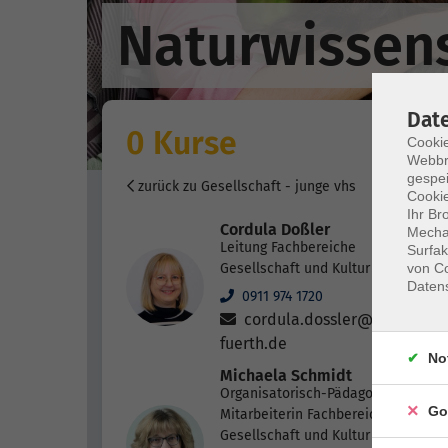
Naturwissens
Dat
0 Kurse
Cookie
Webbr
gespei
zurück zu Gesellschaft - junge vhs
Cookie
Ihr Br
Cordula Doßler
Mechan
Leitung Fachbereiche
Surfak
von Co
Gesellschaft und Kultur
Daten
0911 974 1720
cordula.dossler@vhs-
fuerth.de
No
Michaela Schmidt
Organisatorisch-Pädagogische
Go
Mitarbeiterin Fachbereiche
Gesellschaft und Kultur