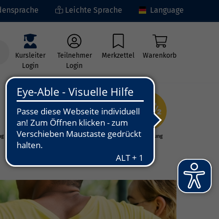
ensprache
Leichte Sprache
Language
Kursleiter
Teilnehmer
Merkzettel
Warenkorb
Login
Login
ng
Kunst - Kultur -
Grundbildung
Kreativität