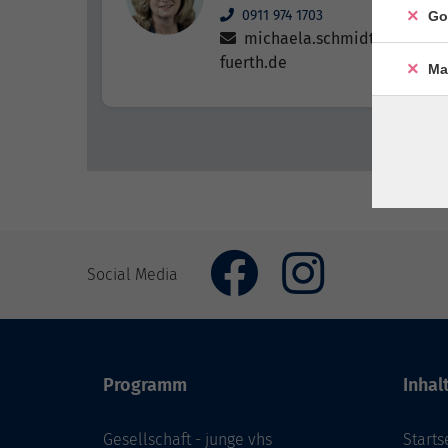
0911 974 1703
Go
michaela.schmidt@vhs-
fuerth.de
Ma
Social Media
Programm
Inhal
Gesellschaft - junge vhs
Starts