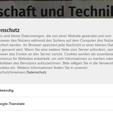
chaft und Techni
enschutz
s sind kleine Datenmengen, die von einer Website gesendet und vom
owser des Nutzers während des Surfens auf dem Computer des Nutze
chert werden. Ihr Browser speichert jede Nachricht in einer kleinen Dat
 genannt wird. Wenn Sie eine weitere Seite vom Server anfordern, se
Wochentage
Tageszeit
owser das Cookie an den Server zurück. Cookies wurden als zuverlässi
ismus für Websites entwickelt, um sich Informationen zu merken oder
tivitäten des Benutzers aufzuzeichnen. Bitte willigen Sie in die Verwen
okies ein. Weitere Informationen finden Sie in unseren
nur buchbare
nur beginnende
schutzhinweisen.
Datenschutz
Keine passenden Kurse gefunden.
twendig
ogle-Translate