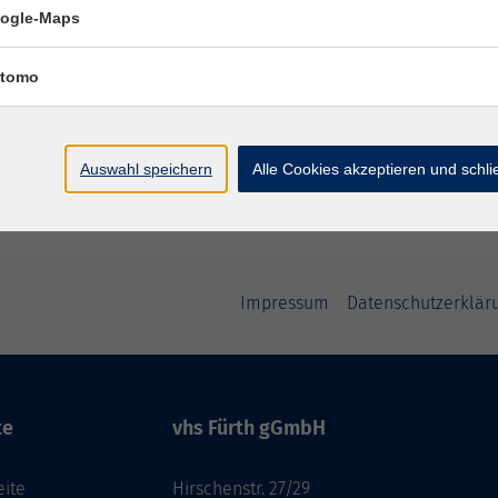
ogle-Maps
tomo
Auswahl speichern
Alle Cookies akzeptieren und schl
Impressum
Datenschutzerklär
te
vhs Fürth gGmbH
eite
Hirschenstr. 27/29