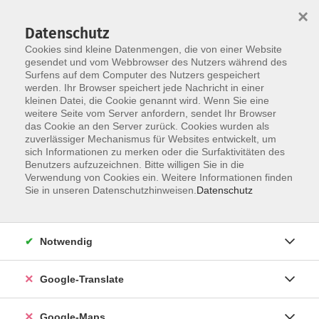
×
Datenschutz
Cookies sind kleine Datenmengen, die von einer Website
gesendet und vom Webbrowser des Nutzers während des
Surfens auf dem Computer des Nutzers gespeichert
Zum Inhalt
werden. Ihr Browser speichert jede Nachricht in einer
kleinen Datei, die Cookie genannt wird. Wenn Sie eine
weitere Seite vom Server anfordern, sendet Ihr Browser
das Cookie an den Server zurück. Cookies wurden als
zuverlässiger Mechanismus für Websites entwickelt, um
sich Informationen zu merken oder die Surfaktivitäten des
Benutzers aufzuzeichnen. Bitte willigen Sie in die
Verwendung von Cookies ein. Weitere Informationen finden
Sie in unseren Datenschutzhinweisen.
Datenschutz
Sie sind hier:
Gesundheit - Ernährung
Küche & Genuss
Internationale Küche
Notwendig
A tavola!
Google-Translate
Italienisch kochen wie bei Mamma
Google-Maps