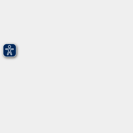
vhs Fürth gGmbH
Hirschenstr. 27/29
90762 Fürth
info@vhs-fuerth.de
Tel: 0911 974 1700
Fax: 0911 974 1706
Öffnungszeiten
Montag
9.00 - 13.00
Dienstag
9.00 - 13.00 & 15.00 - 17.00
Mittwoch
12.00 - 17.00