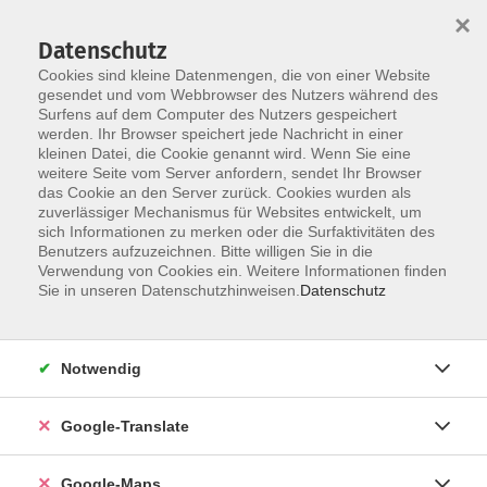
×
Datenschutz
Cookies sind kleine Datenmengen, die von einer Website
gesendet und vom Webbrowser des Nutzers während des
Surfens auf dem Computer des Nutzers gespeichert
Zum Inhalt
werden. Ihr Browser speichert jede Nachricht in einer
kleinen Datei, die Cookie genannt wird. Wenn Sie eine
weitere Seite vom Server anfordern, sendet Ihr Browser
das Cookie an den Server zurück. Cookies wurden als
zuverlässiger Mechanismus für Websites entwickelt, um
sich Informationen zu merken oder die Surfaktivitäten des
Benutzers aufzuzeichnen. Bitte willigen Sie in die
Verwendung von Cookies ein. Weitere Informationen finden
Sie in unseren Datenschutzhinweisen.
Datenschutz
Sie sind hier:
Gesundheit - Ernährung
Fitness & Bewegung
Notwendig
Laufkurs für Fortgeschrittene
Google-Translate
Du hast bereits Lauferfahrung und suchst nun
Google-Maps