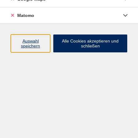
Gleichgesinnte, um deine Ziele gemeinsam zu
erreichen? Oder trainierst du viel, doch deine
Matomo
Leistung stagniert? In unserem Fortgeschrittenenkurs
wirst du gezielt gefordert. Ob du dich auf einen
Firmenlauf in Nürnberg oder Fürth vorbereiten oder
Auswahl
Alle Cookies akzeptieren und
einen (Halb-)Marathon als Ziel hast - hier findest du
speichern
schließen
Unterstützung. Wir arbeiten an deiner Lauftechnik,
bieten gezielte Trainingsprogramme und integrieren
spezifische Laufübungen, um dich auf das nächste
Level zu bringen. Direkt im Anschluss kannst du ein
weiterführendes Training buchen.
Hinweise: Der Kurs findet auch in den Ferien statt.
Bitte bereits umgezogen kommen. Treffpunkt bei den
Garagen unterhalb der Tribüne. In Kooperation mit
Lifeletics und dem TSV Altenberg.
Bitte mitbringen:
Laufschuhe, dem Wetter entsprechende