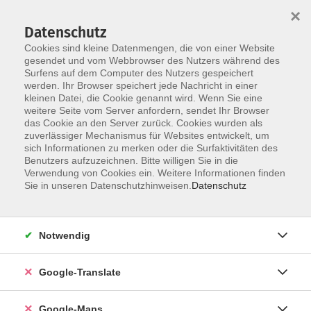
×
Datenschutz
Cookies sind kleine Datenmengen, die von einer Website
gesendet und vom Webbrowser des Nutzers während des
Surfens auf dem Computer des Nutzers gespeichert
Zum Inhalt
Sie sind hier:
werden. Ihr Browser speichert jede Nachricht in einer
Über uns
Unsere Dozent*innen
kleinen Datei, die Cookie genannt wird. Wenn Sie eine
weitere Seite vom Server anfordern, sendet Ihr Browser
das Cookie an den Server zurück. Cookies wurden als
zuverlässiger Mechanismus für Websites entwickelt, um
Der Dozent konnte leider nicht gefunden
sich Informationen zu merken oder die Surfaktivitäten des
Benutzers aufzuzeichnen. Bitte willigen Sie in die
werden
Verwendung von Cookies ein. Weitere Informationen finden
Sie in unseren Datenschutzhinweisen.
Datenschutz
Impressum
Notwendig
Datenschutzerklärung
Google-Translate
AGB
Newsletter
Google-Maps