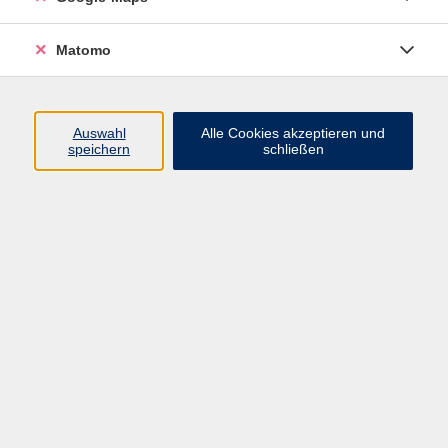
Barrierefreiheit
Widerruf
Matomo
Programm
Auswahl
Alle Cookies akzeptieren und
speichern
schließen
Gesellschaft - junge vhs
Beruf - Neue Technologien
Sprachen - Integration
Digitales Lernen
Gesundheit - Ernährung
Kunst - Kultur - Kreativität
Grundbildung
Inhalte