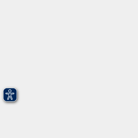
Über uns
Gebärdensprache
Leichte Sprache
vhs Fürth gGmbH
Hirschenstr. 27/29
90762 Fürth
info@vhs-fuerth.de
Tel: 0911 974 1700
Fax: 0911 974 1706
Öffnungszeiten