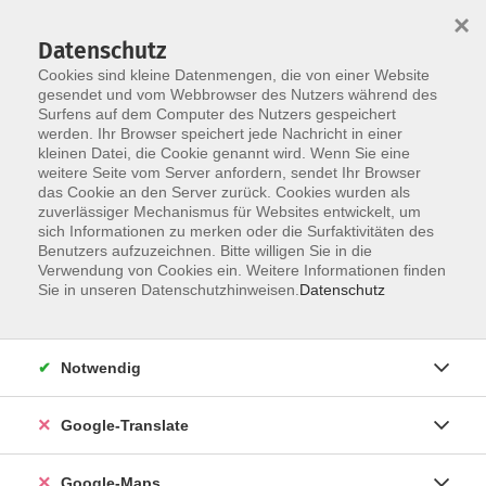
×
Datenschutz
Cookies sind kleine Datenmengen, die von einer Website
gesendet und vom Webbrowser des Nutzers während des
Surfens auf dem Computer des Nutzers gespeichert
Zum Inhalt
Sie sind hier:
werden. Ihr Browser speichert jede Nachricht in einer
Über uns
Unsere Dozent*innen
kleinen Datei, die Cookie genannt wird. Wenn Sie eine
weitere Seite vom Server anfordern, sendet Ihr Browser
das Cookie an den Server zurück. Cookies wurden als
zuverlässiger Mechanismus für Websites entwickelt, um
sich Informationen zu merken oder die Surfaktivitäten des
Benutzers aufzuzeichnen. Bitte willigen Sie in die
Lange, Helmut
Verwendung von Cookies ein. Weitere Informationen finden
Sie in unseren Datenschutzhinweisen.
Datenschutz
Notwendig
Superhirn – Namen und Gesichter merken
Google-Translate
Do. 01.10.2026 19:00
Online
Google-Maps