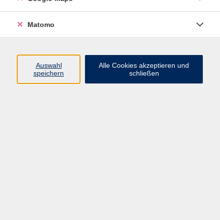
Barrierefreiheit
Widerruf
Matomo
Programm
Auswahl
Alle Cookies akzeptieren und
speichern
schließen
Gesellschaft - junge vhs
Beruf - Neue Technologien
Sprachen - Integration
Digitales Lernen
Gesundheit - Ernährung
Kunst - Kultur - Kreativität
Grundbildung
Inhalte