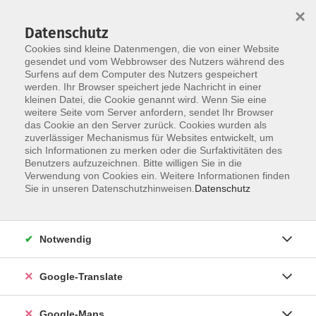
×
Datenschutz
Cookies sind kleine Datenmengen, die von einer Website
gesendet und vom Webbrowser des Nutzers während des
Surfens auf dem Computer des Nutzers gespeichert
Zum Inhalt
Sie sind hier:
werden. Ihr Browser speichert jede Nachricht in einer
Über uns
Unsere Dozent*innen
kleinen Datei, die Cookie genannt wird. Wenn Sie eine
weitere Seite vom Server anfordern, sendet Ihr Browser
das Cookie an den Server zurück. Cookies wurden als
zuverlässiger Mechanismus für Websites entwickelt, um
Der Dozent konnte leider nicht gefunden
sich Informationen zu merken oder die Surfaktivitäten des
Benutzers aufzuzeichnen. Bitte willigen Sie in die
werden
Verwendung von Cookies ein. Weitere Informationen finden
Sie in unseren Datenschutzhinweisen.
Datenschutz
Impressum
Notwendig
Datenschutzerklärung
Google-Translate
AGB
Newsletter
Google-Maps