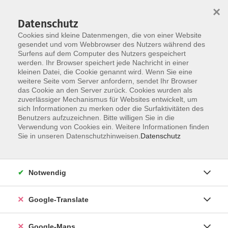
×
Datenschutz
Cookies sind kleine Datenmengen, die von einer Website
gesendet und vom Webbrowser des Nutzers während des
Surfens auf dem Computer des Nutzers gespeichert
Zum Inhalt
Sie sind hier:
werden. Ihr Browser speichert jede Nachricht in einer
Über uns
Unsere Dozent*innen
kleinen Datei, die Cookie genannt wird. Wenn Sie eine
weitere Seite vom Server anfordern, sendet Ihr Browser
das Cookie an den Server zurück. Cookies wurden als
zuverlässiger Mechanismus für Websites entwickelt, um
Der Dozent konnte leider nicht gefunden
sich Informationen zu merken oder die Surfaktivitäten des
Benutzers aufzuzeichnen. Bitte willigen Sie in die
werden
Verwendung von Cookies ein. Weitere Informationen finden
Sie in unseren Datenschutzhinweisen.
Datenschutz
Impressum
Notwendig
Datenschutzerklärung
Google-Translate
AGB
Newsletter
Google-Maps