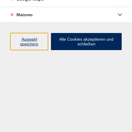
Barrierefreiheit
Widerruf
Matomo
Programm
Auswahl
Alle Cookies akzeptieren und
speichern
schließen
Gesellschaft - junge vhs
Beruf - Neue Technologien
Sprachen - Integration
Digitales Lernen
Gesundheit - Ernährung
Kunst - Kultur - Kreativität
Grundbildung
Inhalte