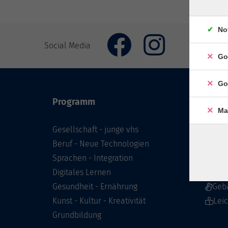
No
Social Media
Go
Go
Programm
Inhal
Ma
Gesellschaft - junge vhs
Starts
Beruf - Neue Technologien
Prog
Sprachen - Integration
Infor
Digitales Lernen
Über 
Gesundheit - Ernährung
Geb
Kunst - Kultur - Kreativität
Lei
Grundbildung