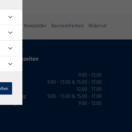
ung
AGB
Newsletter
Barrierefreiheit
Widerruf
Öffnungszeiten
Montag
9.00 - 13.00
Dienstag
9.00 - 13.00 & 15.00 - 17.00
ießen
Mittwoch
12.00 - 17.00
Donnerstag
9.00 - 13.00 & 15.00 - 17.00
Freitag
9.00 - 12:00