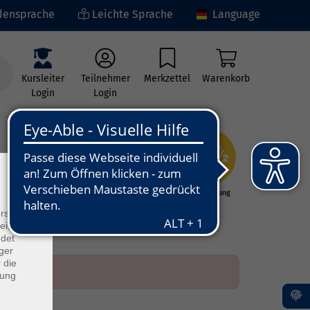
ensprache
Leichte Sprache
Language
Kursleiter
Teilnehmer
Merkzettel
Warenkorb
Login
Login
×
ng
Kunst - Kultur -
Grundbildung
Kreativität
rs
ei, die
ndet
ger
 die
dung