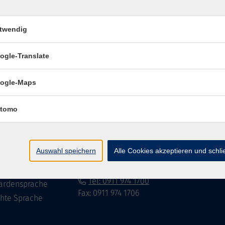
twendig
Impressum
Datenschutzerklär
ogle-Translate
ogle-Maps
te
vhs Fürth gGmbH
tomo
eite
Hirschenstr. 27/29
90762 Fürth
ramm
Auswahl speichern
Alle Cookies akzeptieren und schl
mationen
info@vhs-fuerth.de
uns
Tel: 0911 974 1700
ärdensprache
Fax: 0911 974 1706
chte Sprache