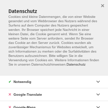
×
Datenschutz
Cookies sind kleine Datenmengen, die von einer Website
gesendet und vom Webbrowser des Nutzers während des
Surfens auf dem Computer des Nutzers gespeichert
Zum Inhalt
werden. Ihr Browser speichert jede Nachricht in einer
kleinen Datei, die Cookie genannt wird. Wenn Sie eine
weitere Seite vom Server anfordern, sendet Ihr Browser
Der Kurs konnte nicht gefunden werden.
das Cookie an den Server zurück. Cookies wurden als
zuverlässiger Mechanismus für Websites entwickelt, um
sich Informationen zu merken oder die Surfaktivitäten des
Benutzers aufzuzeichnen. Bitte willigen Sie in die
Verwendung von Cookies ein. Weitere Informationen finden
Impressum
Sie in unseren Datenschutzhinweisen.
Datenschutz
Datenschutzerklärung
AGB
Notwendig
Newsletter
Barrierefreiheit
Google-Translate
Widerruf
Google-Maps