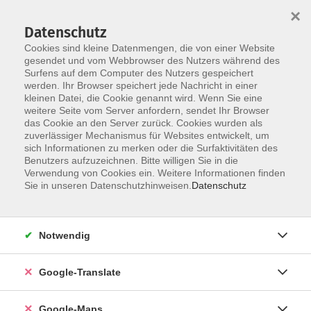
×
Datenschutz
Cookies sind kleine Datenmengen, die von einer Website
gesendet und vom Webbrowser des Nutzers während des
Surfens auf dem Computer des Nutzers gespeichert
Zum Inhalt
werden. Ihr Browser speichert jede Nachricht in einer
kleinen Datei, die Cookie genannt wird. Wenn Sie eine
weitere Seite vom Server anfordern, sendet Ihr Browser
Der Kurs konnte nicht gefunden werden.
das Cookie an den Server zurück. Cookies wurden als
zuverlässiger Mechanismus für Websites entwickelt, um
sich Informationen zu merken oder die Surfaktivitäten des
Benutzers aufzuzeichnen. Bitte willigen Sie in die
Verwendung von Cookies ein. Weitere Informationen finden
Impressum
Sie in unseren Datenschutzhinweisen.
Datenschutz
Datenschutzerklärung
AGB
Notwendig
Newsletter
Barrierefreiheit
Google-Translate
Widerruf
Google-Maps