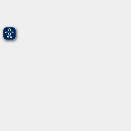
vhs Fürth gGmbH
Hirschenstr. 27/29
90762 Fürth
info@vhs-fuerth.de
Tel: 0911 974 1700
Fax: 0911 974 1706
Öffnungszeiten
Montag
9.00 - 13.00
Dienstag
9.00 - 13.00 & 15.00 - 17.00