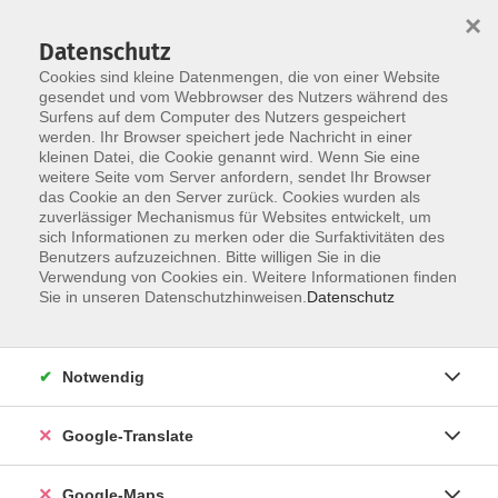
×
Datenschutz
Cookies sind kleine Datenmengen, die von einer Website
gesendet und vom Webbrowser des Nutzers während des
Surfens auf dem Computer des Nutzers gespeichert
Zum Inhalt
werden. Ihr Browser speichert jede Nachricht in einer
kleinen Datei, die Cookie genannt wird. Wenn Sie eine
weitere Seite vom Server anfordern, sendet Ihr Browser
das Cookie an den Server zurück. Cookies wurden als
zuverlässiger Mechanismus für Websites entwickelt, um
sich Informationen zu merken oder die Surfaktivitäten des
Benutzers aufzuzeichnen. Bitte willigen Sie in die
Verwendung von Cookies ein. Weitere Informationen finden
Sie in unseren Datenschutzhinweisen.
Datenschutz
Sie sind hier:
Beruf - Neue Technologien
Betriebswirtschaft & Unternehmensführung
Notwendig
Betriebswirtschaft
Google-Translate
Xpert Business (=XB) Bilanzierung
Online-Kurs
Google-Maps