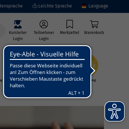
ensprache
Leichte Sprache
Language
Kursleiter
Teilnehmer
Merkzettel
Warenkorb
Login
Login
ng
Kunst - Kultur -
Grundbildung
Kreativität