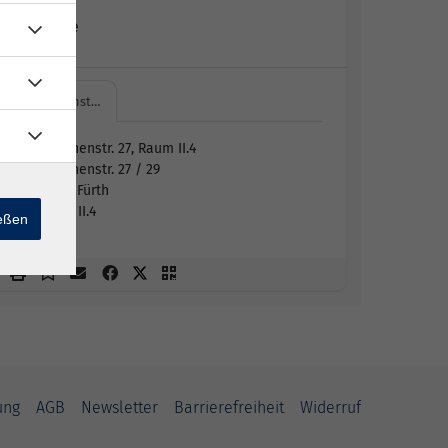
Erin Litke
Hirschenst…
Hirschenstr. 27, Raum II.4
Hirschenstr. 27 / 29
90762 Fürth
Raum II.4
ießen
ung
AGB
Newsletter
Barrierefreiheit
Widerruf