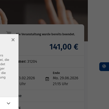
×
141,00 €
Gebühr
rs
ei, die
Kursnummer:
31204
ndet
ger
 die
Start
Ende
dung
Mo. 23.02.2026
Mo. 29.06.2026
19:45 Uhr
21:15 Uhr
15 Termine
Dozent*in: