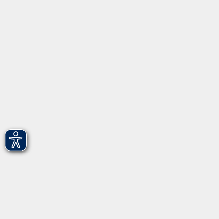
Programm
Informationen
Über uns
Gebärdensprache
Leichte Sprache
vhs Fürth gGmbH
Hirschenstr. 27/29
90762 Fürth
info@vhs-fuerth.de
Tel: 0911 974 1700
Fax: 0911 974 1706