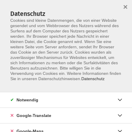
×
Datenschutz
Cookies sind kleine Datenmengen, die von einer Website
gesendet und vom Webbrowser des Nutzers während des
Surfens auf dem Computer des Nutzers gespeichert
Zum Inhalt
werden. Ihr Browser speichert jede Nachricht in einer
kleinen Datei, die Cookie genannt wird. Wenn Sie eine
weitere Seite vom Server anfordern, sendet Ihr Browser
das Cookie an den Server zurück. Cookies wurden als
zuverlässiger Mechanismus für Websites entwickelt, um
sich Informationen zu merken oder die Surfaktivitäten des
Benutzers aufzuzeichnen. Bitte willigen Sie in die
Verwendung von Cookies ein. Weitere Informationen finden
Sie in unseren Datenschutzhinweisen.
Datenschutz
Sie sind hier:
Sprachen - Integration
Englisch
Englisch - B2* - Konversation
Notwendig
Englisch - B2
Google-Translate
"Let's discover the English language"
Google-Maps