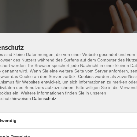
enschutz
s sind kleine Datenmengen, die von einer Website gesendet und vom
owser des Nutzers während des Surfens auf dem Computer des Nutze
chert werden. Ihr Browser speichert jede Nachricht in einer kleinen Dat
 genannt wird. Wenn Sie eine weitere Seite vom Server anfordern, se
owser das Cookie an den Server zurück. Cookies wurden als zuverlässi
ung Zertifikat Deutsch B1
ismus für Websites entwickelt, um sich Informationen zu merken oder
tivitäten des Benutzers aufzuzeichnen. Bitte willigen Sie in die Verwen
okies ein. Weitere Informationen finden Sie in unseren
e Prüfung Zertifikat Deutsch B1 von telc, die am
schutzhinweisen.
Datenschutz
trainieren verschiedene Aufgabentypen
sdruck und mündlicher Ausdruck).
twendig
Ihrer Mailadresse an die Dozentin zu.
ogle-Translate