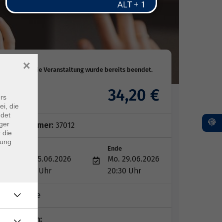
×
34,20 €
Gebühr
rs
ei, die
ndet
ger
Kursnummer:
37012
 die
dung
Start
Ende
Mo. 15.06.2026
Mo. 29.06.2026
18:15 Uhr
20:30 Uhr
3 Termine
Dozent*in: