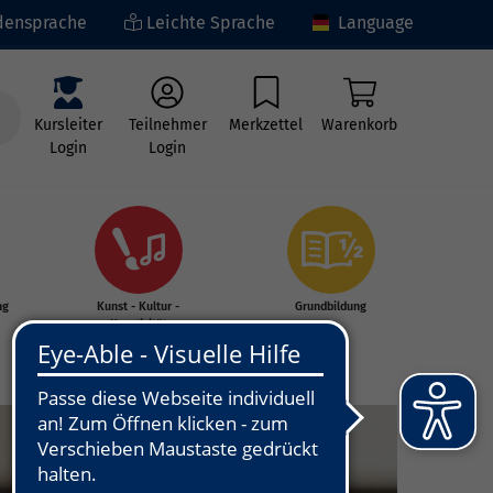
ensprache
Leichte Sprache
Language
Kursleiter
Teilnehmer
Merkzettel
Warenkorb
Login
Login
ng
Kunst - Kultur -
Grundbildung
Kreativität