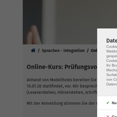
Dat
Cookie
Sie sind hier:
Sprachen - Integration
Online-Kurse
Webbr
gespei
Cookie
Ihr Br
Online-Kurs: Prüfungsvorbereit
Mechan
Surfak
von Co
Anhand von Modelltests bereiten Sie sich auf di
Daten
10.07.26 stattfindet, vor. Wir besprechen und 
(Leseverstehen, Hörverstehen, schriftlicher Au
No
Mit der Anmeldung stimmen Sie der Weitergabe 
Go