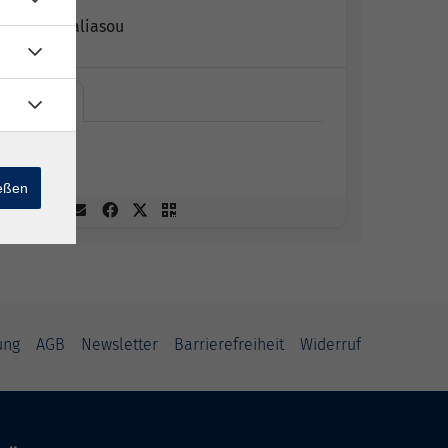
Eirini Chaliasou
Online
Online
ießen
ung
AGB
Newsletter
Barrierefreiheit
Widerruf