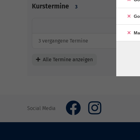
Kurstermine
3
Go
Ma
3 vergangene Termine
Alle Termine anzeigen
Social Media