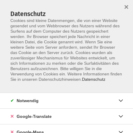
×
Datenschutz
Cookies sind kleine Datenmengen, die von einer Website
gesendet und vom Webbrowser des Nutzers während des
Surfens auf dem Computer des Nutzers gespeichert
Zum Inhalt
werden. Ihr Browser speichert jede Nachricht in einer
kleinen Datei, die Cookie genannt wird. Wenn Sie eine
weitere Seite vom Server anfordern, sendet Ihr Browser
Der Kurs konnte nicht gefunden werden.
das Cookie an den Server zurück. Cookies wurden als
zuverlässiger Mechanismus für Websites entwickelt, um
sich Informationen zu merken oder die Surfaktivitäten des
Benutzers aufzuzeichnen. Bitte willigen Sie in die
Verwendung von Cookies ein. Weitere Informationen finden
Impressum
Sie in unseren Datenschutzhinweisen.
Datenschutz
Datenschutzerklärung
AGB
Notwendig
Newsletter
Barrierefreiheit
Google-Translate
Widerruf
Google-Maps