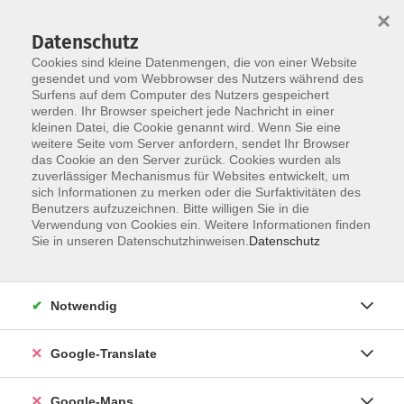
×
Datenschutz
Cookies sind kleine Datenmengen, die von einer Website
gesendet und vom Webbrowser des Nutzers während des
Surfens auf dem Computer des Nutzers gespeichert
Zum Inhalt
werden. Ihr Browser speichert jede Nachricht in einer
kleinen Datei, die Cookie genannt wird. Wenn Sie eine
weitere Seite vom Server anfordern, sendet Ihr Browser
Der Kurs konnte nicht gefunden werden.
das Cookie an den Server zurück. Cookies wurden als
zuverlässiger Mechanismus für Websites entwickelt, um
sich Informationen zu merken oder die Surfaktivitäten des
Benutzers aufzuzeichnen. Bitte willigen Sie in die
Verwendung von Cookies ein. Weitere Informationen finden
Impressum
Sie in unseren Datenschutzhinweisen.
Datenschutz
Datenschutzerklärung
AGB
Notwendig
Newsletter
Barrierefreiheit
Google-Translate
Widerruf
Google-Maps