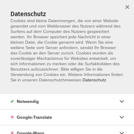
×
Datenschutz
Cookies sind kleine Datenmengen, die von einer Website
gesendet und vom Webbrowser des Nutzers während des
Surfens auf dem Computer des Nutzers gespeichert
Zum Inhalt
werden. Ihr Browser speichert jede Nachricht in einer
kleinen Datei, die Cookie genannt wird. Wenn Sie eine
weitere Seite vom Server anfordern, sendet Ihr Browser
das Cookie an den Server zurück. Cookies wurden als
zuverlässiger Mechanismus für Websites entwickelt, um
sich Informationen zu merken oder die Surfaktivitäten des
Benutzers aufzuzeichnen. Bitte willigen Sie in die
Verwendung von Cookies ein. Weitere Informationen finden
Sie in unseren Datenschutzhinweisen.
Datenschutz
Sie sind hier:
Gesundheit - Ernährung
Fernöstliche Gesundheitsverfahren
Yoga
Notwendig
Yin-Yoga mit Yang- Elementen
Google-Translate
Sanftheit und Stabilität
Google-Maps