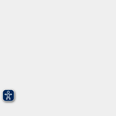
Inhalte
Startseite
Programm
Informationen
Über uns
Gebärdensprache
Leichte Sprache
vhs Fürth gGmbH
Hirschenstr. 27/29
90762 Fürth
info@vhs-fuerth.de