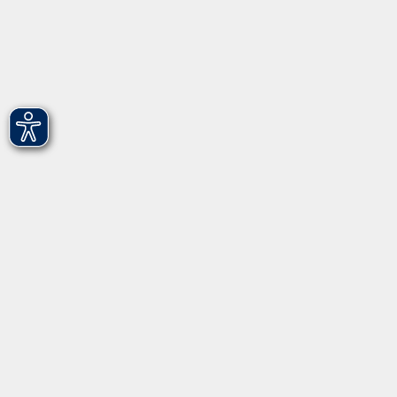
vhs Fürth gGmbH
Hirschenstr. 27/29
90762 Fürth
info@vhs-fuerth.de
Tel: 0911 974 1700
Fax: 0911 974 1706
Öffnungszeiten
Montag
9.00 - 13.00
Dienstag
9.00 - 13.00 & 15.00 - 17.00
Mittwoch
12.00 - 17.00
Donnerstag
9.00 - 13.00 & 15.00 - 17.00