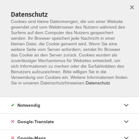
×
Datenschutz
Cookies sind kleine Datenmengen, die von einer Website
gesendet und vom Webbrowser des Nutzers während des
Surfens auf dem Computer des Nutzers gespeichert
Zum Inhalt
werden. Ihr Browser speichert jede Nachricht in einer
kleinen Datei, die Cookie genannt wird. Wenn Sie eine
weitere Seite vom Server anfordern, sendet Ihr Browser
das Cookie an den Server zurück. Cookies wurden als
zuverlässiger Mechanismus für Websites entwickelt, um
sich Informationen zu merken oder die Surfaktivitäten des
Benutzers aufzuzeichnen. Bitte willigen Sie in die
Verwendung von Cookies ein. Weitere Informationen finden
Sie in unseren Datenschutzhinweisen.
Datenschutz
Sie sind hier:
Gesundheit - Ernährung
Fernöstliche Gesundheitsverfahren
Yoga
Notwendig
Yin-Yoga
Google-Translate
Der sanfte Weg zur Mitte
Google-Maps