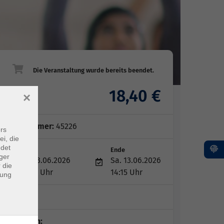
18,40 €
×
Gebühr
Kursnummer:
45226
rs
ei, die
ndet
Start
Ende
ger
Sa. 13.06.2026
Sa. 13.06.2026
 die
11:00 Uhr
14:15 Uhr
dung
1 Termin
Dozent*in: