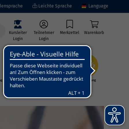
ensprache
Leichte Sprache
Language
Kursleiter
Teilnehmer
Merkzettel
Warenkorb
Login
Login
ng
Kunst - Kultur -
Grundbildung
Kreativität