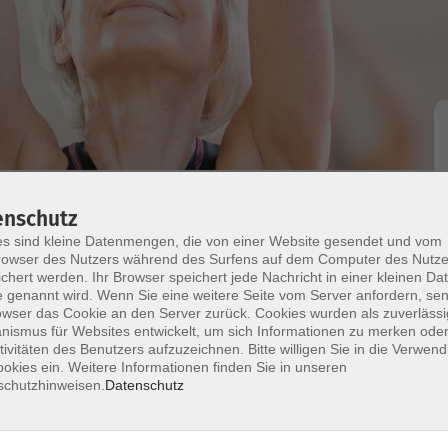
e der Welt
enschutz
s sind kleine Datenmengen, die von einer Website gesendet und vom
owser des Nutzers während des Surfens auf dem Computer des Nutze
chert werden. Ihr Browser speichert jede Nachricht in einer kleinen Dat
 genannt wird. Wenn Sie eine weitere Seite vom Server anfordern, se
owser das Cookie an den Server zurück. Cookies wurden als zuverlässi
e, Leidenschaft und Temperament. Diese
ismus für Websites entwickelt, um sich Informationen zu merken oder
tivitäten des Benutzers aufzuzeichnen. Bitte willigen Sie in die Verwen
zen wider. Die alten Griechen glaubten, dass Tanzen
okies ein. Weitere Informationen finden Sie in unseren
ine Quelle körperlicher und emotionaler
schutzhinweisen.
Datenschutz
d vielfältig, es gibt kaum einen Moment im Leben,
orkshop lernen die Teilnehmenden traditionelle