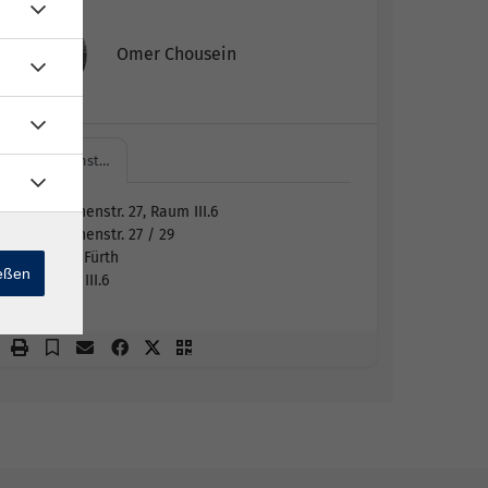
Omer Chousein
Hirschenst…
Hirschenstr. 27, Raum III.6
Hirschenstr. 27 / 29
90762 Fürth
ießen
Raum III.6