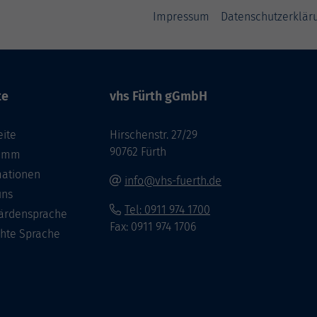
Impressum
Datenschutzerklär
te
vhs Fürth gGmbH
eite
Hirschenstr. 27/29
90762 Fürth
ramm
mationen
info@vhs-fuerth.de
uns
Tel: 0911 974 1700
ärdensprache
Fax: 0911 974 1706
chte Sprache