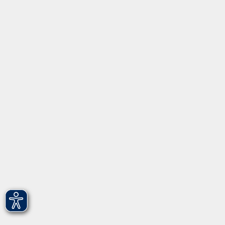
Gesellschaft - junge vhs
Beruf - Neue Technologien
Sprachen - Integration
Digitales Lernen
Gesundheit - Ernährung
Kunst - Kultur - Kreativität
Grundbildung
Inhalte
Startseite
Programm
Informationen
Über uns