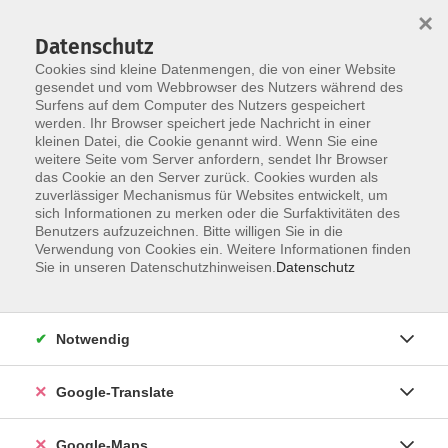
×
Datenschutz
Cookies sind kleine Datenmengen, die von einer Website
gesendet und vom Webbrowser des Nutzers während des
Surfens auf dem Computer des Nutzers gespeichert
Zum Inhalt
werden. Ihr Browser speichert jede Nachricht in einer
kleinen Datei, die Cookie genannt wird. Wenn Sie eine
weitere Seite vom Server anfordern, sendet Ihr Browser
das Cookie an den Server zurück. Cookies wurden als
Küche & Genuss
zuverlässiger Mechanismus für Websites entwickelt, um
sich Informationen zu merken oder die Surfaktivitäten des
Benutzers aufzuzeichnen. Bitte willigen Sie in die
Verwendung von Cookies ein. Weitere Informationen finden
Sie in unseren Datenschutzhinweisen.
Datenschutz
14 Kurse
Notwendig
zurück zu Gesundheit - Ernährung
Google-Translate
Kurse nach Themen
Gesunde Vielfalt
2
Google-Maps