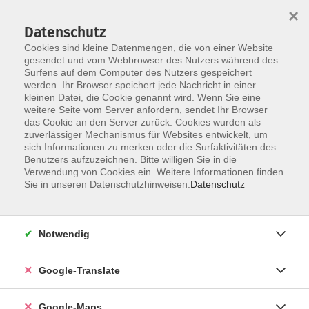
×
Datenschutz
Cookies sind kleine Datenmengen, die von einer Website
gesendet und vom Webbrowser des Nutzers während des
Surfens auf dem Computer des Nutzers gespeichert
Zum Inhalt
werden. Ihr Browser speichert jede Nachricht in einer
kleinen Datei, die Cookie genannt wird. Wenn Sie eine
weitere Seite vom Server anfordern, sendet Ihr Browser
Der Kurs konnte nicht gefunden werden.
das Cookie an den Server zurück. Cookies wurden als
zuverlässiger Mechanismus für Websites entwickelt, um
sich Informationen zu merken oder die Surfaktivitäten des
Benutzers aufzuzeichnen. Bitte willigen Sie in die
Verwendung von Cookies ein. Weitere Informationen finden
Impressum
Sie in unseren Datenschutzhinweisen.
Datenschutz
Datenschutzerklärung
AGB
Notwendig
Newsletter
Barrierefreiheit
Google-Translate
Widerruf
Google-Maps