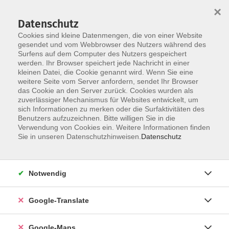
×
Datenschutz
Cookies sind kleine Datenmengen, die von einer Website
gesendet und vom Webbrowser des Nutzers während des
Surfens auf dem Computer des Nutzers gespeichert
Zum Inhalt
werden. Ihr Browser speichert jede Nachricht in einer
kleinen Datei, die Cookie genannt wird. Wenn Sie eine
weitere Seite vom Server anfordern, sendet Ihr Browser
das Cookie an den Server zurück. Cookies wurden als
zuverlässiger Mechanismus für Websites entwickelt, um
sich Informationen zu merken oder die Surfaktivitäten des
Benutzers aufzuzeichnen. Bitte willigen Sie in die
Verwendung von Cookies ein. Weitere Informationen finden
Sie in unseren Datenschutzhinweisen.
Datenschutz
Sie sind hier:
Beruf - Neue Technologien
Digitale Medien
Notwendig
Offener Arbeitskreis: Neue Medien
Google-Translate
SeniorenNetFranken
Google-Maps