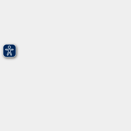
vhs Fürth gGmbH
Hirschenstr. 27/29
90762 Fürth
info@vhs-fuerth.de
Tel: 0911 974 1700
Fax: 0911 974 1706
Öffnungszeiten
Montag
9.00 - 13.00
Dienstag
9.00 - 13.00 & 15.00 - 17.00
Mittwoch
12.00 - 17.00