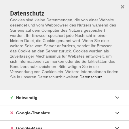
×
Datenschutz
Cookies sind kleine Datenmengen, die von einer Website
gesendet und vom Webbrowser des Nutzers während des
Surfens auf dem Computer des Nutzers gespeichert
Zum Inhalt
werden. Ihr Browser speichert jede Nachricht in einer
kleinen Datei, die Cookie genannt wird. Wenn Sie eine
weitere Seite vom Server anfordern, sendet Ihr Browser
Der Kurs konnte nicht gefunden werden.
das Cookie an den Server zurück. Cookies wurden als
zuverlässiger Mechanismus für Websites entwickelt, um
sich Informationen zu merken oder die Surfaktivitäten des
Benutzers aufzuzeichnen. Bitte willigen Sie in die
Verwendung von Cookies ein. Weitere Informationen finden
Impressum
Sie in unseren Datenschutzhinweisen.
Datenschutz
Datenschutzerklärung
AGB
Notwendig
Newsletter
Barrierefreiheit
Google-Translate
Widerruf
Google-Maps