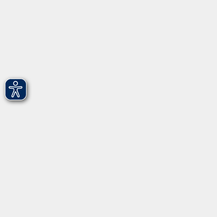
Über uns
Gebärdensprache
Leichte Sprache
vhs Fürth gGmbH
Hirschenstr. 27/29
90762 Fürth
info@vhs-fuerth.de
Tel: 0911 974 1700
Fax: 0911 974 1706
Öffnungszeiten