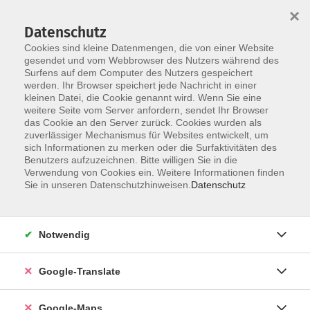
×
Datenschutz
Cookies sind kleine Datenmengen, die von einer Website
gesendet und vom Webbrowser des Nutzers während des
Surfens auf dem Computer des Nutzers gespeichert
Zum Inhalt
werden. Ihr Browser speichert jede Nachricht in einer
kleinen Datei, die Cookie genannt wird. Wenn Sie eine
weitere Seite vom Server anfordern, sendet Ihr Browser
das Cookie an den Server zurück. Cookies wurden als
zuverlässiger Mechanismus für Websites entwickelt, um
sich Informationen zu merken oder die Surfaktivitäten des
Benutzers aufzuzeichnen. Bitte willigen Sie in die
Verwendung von Cookies ein. Weitere Informationen finden
Sie in unseren Datenschutzhinweisen.
Datenschutz
Sie sind hier:
Beruf - Neue Technologien
Persönlichkeitsbildung im Beruf
Notwendig
Gewaltfreie Kommunikation
Google-Translate
Der Schlüssel zu mehr Verständnis und weniger
Streit
Google-Maps