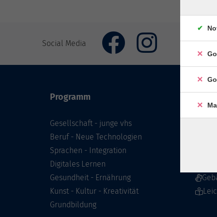
No
Social Media
Go
Go
Programm
Inhal
Ma
Gesellschaft - junge vhs
Starts
Beruf - Neue Technologien
Prog
Sprachen - Integration
Infor
Digitales Lernen
Über 
Gesundheit - Ernährung
Geb
Kunst - Kultur - Kreativität
Lei
Grundbildung