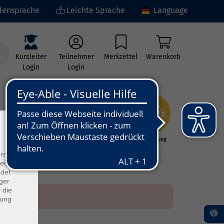
ensprache
Leichte Sprache
Language
Kursleiter
Teilnehmer
Merkzettel
Warenkorb
Login
Login
×
ng
Kunst - Kultur -
Grundbildung
Kreativität
rs
ei, die
ndet
ger
 die
dung