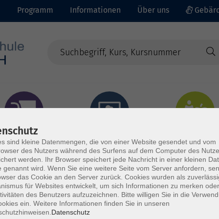
e
Programm
Informationen
Über uns
Gebärd
enschutz
prachen - Integration
Digitales Lernen
Gesundheit - Ernähru
s sind kleine Datenmengen, die von einer Website gesendet und vom
owser des Nutzers während des Surfens auf dem Computer des Nutze
chert werden. Ihr Browser speichert jede Nachricht in einer kleinen Dat
 genannt wird. Wenn Sie eine weitere Seite vom Server anfordern, se
owser das Cookie an den Server zurück. Cookies wurden als zuverlässi
ismus für Websites entwickelt, um sich Informationen zu merken oder
tivitäten des Benutzers aufzuzeichnen. Bitte willigen Sie in die Verwen
okies ein. Weitere Informationen finden Sie in unseren
schutzhinweisen.
Datenschutz