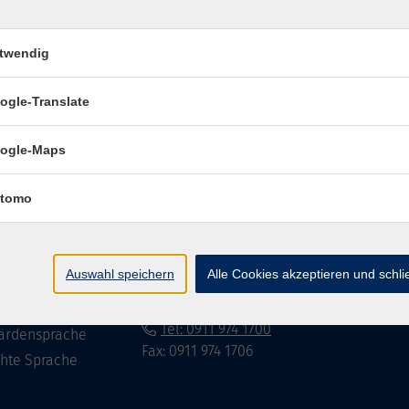
twendig
Impressum
Datenschutzerklär
ogle-Translate
ogle-Maps
te
vhs Fürth gGmbH
tomo
eite
Hirschenstr. 27/29
90762 Fürth
ramm
Auswahl speichern
Alle Cookies akzeptieren und schl
mationen
info@vhs-fuerth.de
uns
Tel: 0911 974 1700
ärdensprache
Fax: 0911 974 1706
chte Sprache