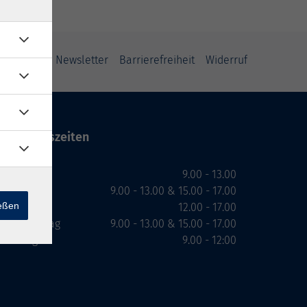
ung
AGB
Newsletter
Barrierefreiheit
Widerruf
Öffnungszeiten
Montag
9.00 - 13.00
Dienstag
9.00 - 13.00 & 15.00 - 17.00
ießen
Mittwoch
12.00 - 17.00
Donnerstag
9.00 - 13.00 & 15.00 - 17.00
Freitag
9.00 - 12:00