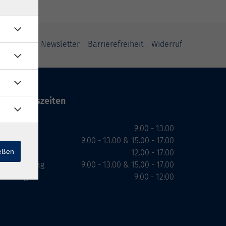
ung
AGB
Newsletter
Barrierefreiheit
Widerruf
Öffnungszeiten
Montag
9.00 - 13.00
Dienstag
9.00 - 13.00 & 15.00 - 17.00
ießen
Mittwoch
12.00 - 17.00
Donnerstag
9.00 - 13.00 & 15.00 - 17.00
Freitag
9.00 - 12:00