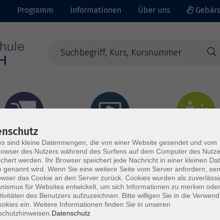
e
Programm
Informationen
Über uns
Gebärd
enschutz
prachen - Integration
Digitales Lernen
Gesundheit - Ernähru
s sind kleine Datenmengen, die von einer Website gesendet und vom
owser des Nutzers während des Surfens auf dem Computer des Nutze
chert werden. Ihr Browser speichert jede Nachricht in einer kleinen Dat
 genannt wird. Wenn Sie eine weitere Seite vom Server anfordern, se
owser das Cookie an den Server zurück. Cookies wurden als zuverlässi
ismus für Websites entwickelt, um sich Informationen zu merken oder
tivitäten des Benutzers aufzuzeichnen. Bitte willigen Sie in die Verwen
okies ein. Weitere Informationen finden Sie in unseren
schutzhinweisen.
Datenschutz