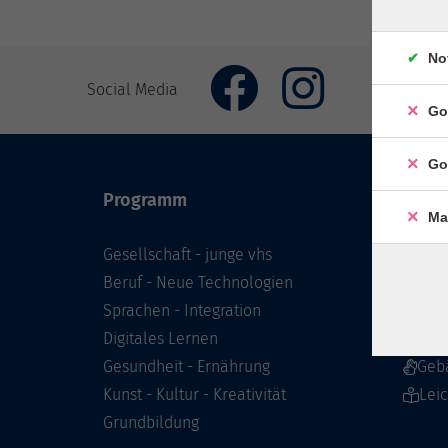
No
Social Media
Go
Go
Programm
Inhal
Ma
Gesellschaft - junge vhs
Starts
Beruf - Neue Technologien
Prog
Sprachen - Integration
Infor
Digitales Lernen
Über 
Gesundheit - Ernährung
Geb
Kunst - Kultur - Kreativität
Lei
Grundbildung