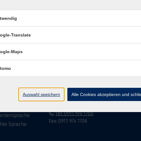
twendig
Impressum
Datenschutzerklär
ogle-Translate
ogle-Maps
te
vhs Fürth gGmbH
tomo
eite
Hirschenstr. 27/29
90762 Fürth
ramm
Auswahl speichern
Alle Cookies akzeptieren und schl
mationen
info@vhs-fuerth.de
uns
Tel: 0911 974 1700
ärdensprache
Fax: 0911 974 1706
chte Sprache