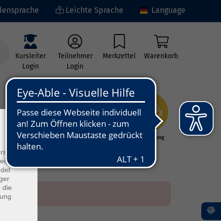
ensprache
Leichte Sprache
Language
Kursleiter
Teilnehmer
Merkzettel
Warenkorb
Login
Login
×
ng
Kunst - Kultur -
Grundbildung
Kreativität
rs
ei, die
ndet
ger
 die
dung