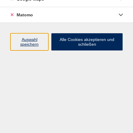
und wollen erproben, was sie alles können. Ein
abwechslungsreicher, wöchentlich neu gestalteter
Matomo
Parcours lädt zum freien Turnen ein. Wir laufen,
krabbeln, balancieren, springen, schaukeln und
rutschen und lernen verschiedene Geräte (z. B. Ball,
Auswahl
Alle Cookies akzeptieren und
Reifen, Seil) und deren Einsatzmöglichkeiten kennen.
speichern
schließen
Bewegungssicherheit, Geschicklichkeit, Kreativität
und Selbstwahrnehmung werden entscheidend
gefördert. Der Kurs enthält sowohl spielerische als
auch fordernde Elemente.
Die aktive Teilnahme der Eltern, sowie das Auf- und
Abbauen des jeweiligen Parcours sind ausdrücklich
erwünscht.
Bitte jeweils eine erwachsene Person und ein Kind
anmelden; ggf. mitturnende Geschwister müssen
auch angemeldet werden.
Bitte mitbringen: