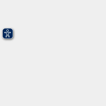
Leichte Sprache
vhs Fürth gGmbH
Hirschenstr. 27/29
90762 Fürth
info@vhs-fuerth.de
Tel: 0911 974 1700
Fax: 0911 974 1706
Öffnungszeiten
Montag
9.00 - 13.00