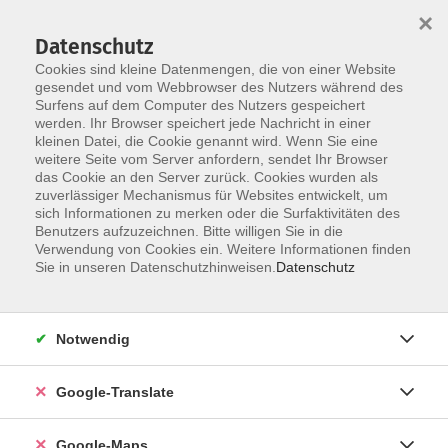
×
Datenschutz
Cookies sind kleine Datenmengen, die von einer Website
gesendet und vom Webbrowser des Nutzers während des
Surfens auf dem Computer des Nutzers gespeichert
Zum Inhalt
werden. Ihr Browser speichert jede Nachricht in einer
kleinen Datei, die Cookie genannt wird. Wenn Sie eine
weitere Seite vom Server anfordern, sendet Ihr Browser
das Cookie an den Server zurück. Cookies wurden als
zuverlässiger Mechanismus für Websites entwickelt, um
sich Informationen zu merken oder die Surfaktivitäten des
Benutzers aufzuzeichnen. Bitte willigen Sie in die
Verwendung von Cookies ein. Weitere Informationen finden
Sie in unseren Datenschutzhinweisen.
Datenschutz
Sie sind hier:
Gesellschaft - junge vhs
junge vhs
Miteinander in Bewegung
Notwendig
Eltern-Kind-Turnen (Alter: 2 bis 3 Jahre)
Google-Translate
Schon kleine Kinder haben viel Freude an Bewegung
Google-Maps