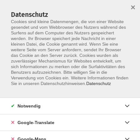
×
Datenschutz
Cookies sind kleine Datenmengen, die von einer Website
gesendet und vom Webbrowser des Nutzers während des
Surfens auf dem Computer des Nutzers gespeichert
Zum Inhalt
werden. Ihr Browser speichert jede Nachricht in einer
kleinen Datei, die Cookie genannt wird. Wenn Sie eine
weitere Seite vom Server anfordern, sendet Ihr Browser
Der Kurs konnte nicht gefunden werden.
das Cookie an den Server zurück. Cookies wurden als
zuverlässiger Mechanismus für Websites entwickelt, um
sich Informationen zu merken oder die Surfaktivitäten des
Benutzers aufzuzeichnen. Bitte willigen Sie in die
Verwendung von Cookies ein. Weitere Informationen finden
Impressum
Sie in unseren Datenschutzhinweisen.
Datenschutz
Datenschutzerklärung
AGB
Notwendig
Newsletter
Barrierefreiheit
Google-Translate
Widerruf
Google-Maps