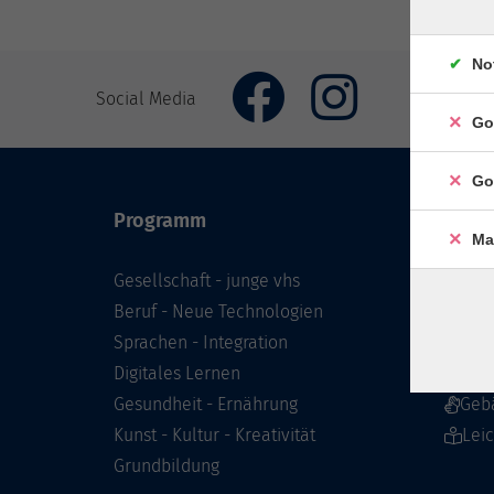
No
Social Media
Go
Go
Programm
Inhal
Ma
Gesellschaft - junge vhs
Starts
Beruf - Neue Technologien
Prog
Sprachen - Integration
Infor
Digitales Lernen
Über 
Gesundheit - Ernährung
Geb
Kunst - Kultur - Kreativität
Lei
Grundbildung