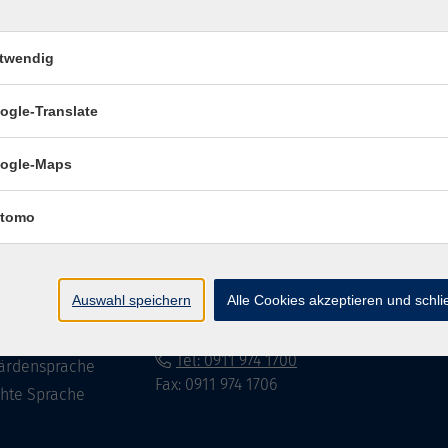
twendig
Impressum
Datenschutzerklär
ogle-Translate
ogle-Maps
te
vhs Fürth gGmbH
tomo
eite
Hirschenstr. 27/29
90762 Fürth
ramm
Auswahl speichern
Alle Cookies akzeptieren und schl
mationen
info@vhs-fuerth.de
uns
Tel: 0911 974 1700
ärdensprache
Fax: 0911 974 1706
chte Sprache