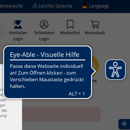
ensprache
Leichte Sprache
Language
Kursleiter
Teilnehmer
Merkzettel
Warenkorb
Login
Login
×
ng
Kunst - Kultur -
Grundbildung
Kreativität
rs
ei, die
ndet
ger
 die
dung