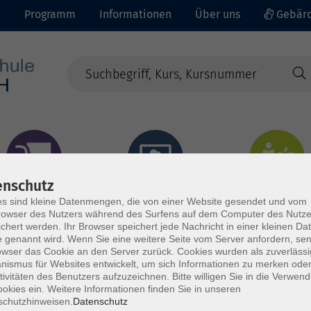
e
Programm
Informationen
Über uns
Gebärd
enschutz
prachen - Integration
Digitales Lernen
Gesundheit - Ernähru
s sind kleine Datenmengen, die von einer Website gesendet und vom
owser des Nutzers während des Surfens auf dem Computer des Nutze
chert werden. Ihr Browser speichert jede Nachricht in einer kleinen Dat
 genannt wird. Wenn Sie eine weitere Seite vom Server anfordern, se
owser das Cookie an den Server zurück. Cookies wurden als zuverlässi
ismus für Websites entwickelt, um sich Informationen zu merken oder
tivitäten des Benutzers aufzuzeichnen. Bitte willigen Sie in die Verwen
okies ein. Weitere Informationen finden Sie in unseren
schutzhinweisen.
Datenschutz