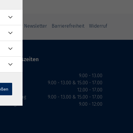
ung
AGB
Newsletter
Barrierefreiheit
Widerruf
Öffnungszeiten
Montag
9.00 - 13.00
Dienstag
9.00 - 13.00 & 15.00 - 17.00
ießen
Mittwoch
12.00 - 17.00
Donnerstag
9.00 - 13.00 & 15.00 - 17.00
Freitag
9.00 - 12:00