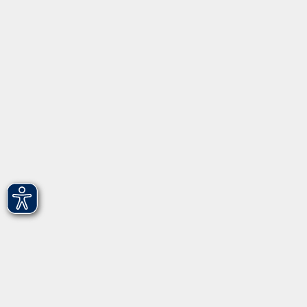
Programm
Informationen
Über uns
Gebärdensprache
Leichte Sprache
vhs Fürth gGmbH
Hirschenstr. 27/29
90762 Fürth
info@vhs-fuerth.de
Tel: 0911 974 1700
Fax: 0911 974 1706