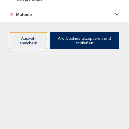
Yoga und Yin-Yoga, unterstützt durch die sanften
Klänge von Kristallklangschalen. Wir wollen in der
Matomo
ersten Hälfte gezielt Muskulatur und Gleichgewicht
stärken, während der zweite Teil unserer tiefen
Entspannung im Yin-Yoga dient. Um noch besser in
Auswahl
Alle Cookies akzeptieren und
die Entspannung zu kommen, helfen uns die
speichern
schließen
Schwingungen der Klangschalen.
Der Kurs richtet sich vor allem an Yoga-Neulinge.
Bitte mitbringen:
bequeme Kleidung, warme Socken
95,90 €
Gebühr