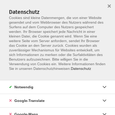
×
Datenschutz
Cookies sind kleine Datenmengen, die von einer Website
gesendet und vom Webbrowser des Nutzers während des
Surfens auf dem Computer des Nutzers gespeichert
Zum Inhalt
werden. Ihr Browser speichert jede Nachricht in einer
kleinen Datei, die Cookie genannt wird. Wenn Sie eine
weitere Seite vom Server anfordern, sendet Ihr Browser
das Cookie an den Server zurück. Cookies wurden als
zuverlässiger Mechanismus für Websites entwickelt, um
sich Informationen zu merken oder die Surfaktivitäten des
Benutzers aufzuzeichnen. Bitte willigen Sie in die
Verwendung von Cookies ein. Weitere Informationen finden
Sie in unseren Datenschutzhinweisen.
Datenschutz
Sie sind hier:
Gesundheit - Ernährung
Fernöstliche Gesundheitsverfahren
Yoga
Notwendig
Achtsames Yoga mit geführter Klangmeditation
Google-Translate
Uns erwartet eine wohltuende Mischung aus Ha-Tha-
Google-Maps