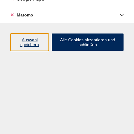
Programm
Matomo
Gesellschaft - junge vhs
Beruf - Neue Technologien
Auswahl
Alle Cookies akzeptieren und
Sprachen - Integration
speichern
schließen
Digitales Lernen
Gesundheit - Ernährung
Kunst - Kultur - Kreativität
Grundbildung
Inhalte
Startseite
Programm