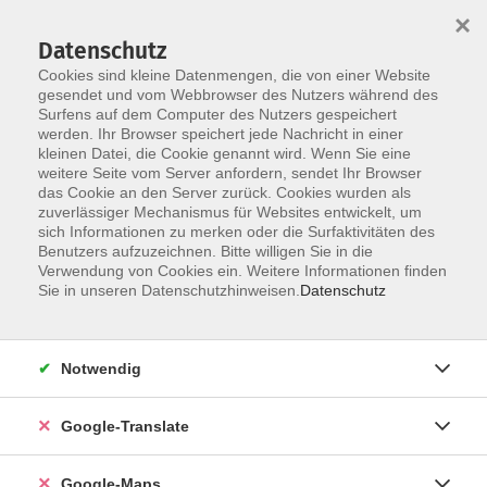
×
Datenschutz
Cookies sind kleine Datenmengen, die von einer Website
gesendet und vom Webbrowser des Nutzers während des
Surfens auf dem Computer des Nutzers gespeichert
Zum Inhalt
werden. Ihr Browser speichert jede Nachricht in einer
kleinen Datei, die Cookie genannt wird. Wenn Sie eine
weitere Seite vom Server anfordern, sendet Ihr Browser
Der Kurs konnte nicht gefunden werden.
das Cookie an den Server zurück. Cookies wurden als
zuverlässiger Mechanismus für Websites entwickelt, um
sich Informationen zu merken oder die Surfaktivitäten des
Benutzers aufzuzeichnen. Bitte willigen Sie in die
Verwendung von Cookies ein. Weitere Informationen finden
Impressum
Sie in unseren Datenschutzhinweisen.
Datenschutz
Datenschutzerklärung
AGB
Notwendig
Newsletter
Barrierefreiheit
Google-Translate
Widerruf
Google-Maps